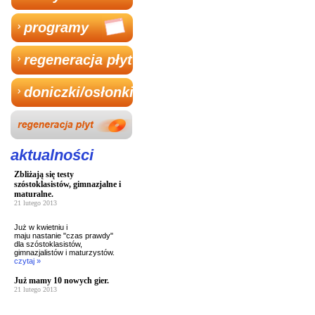
programy
regeneracja płyt
doniczki/osłonki
aktualności
Zbliżają się testy
szóstoklasistów, gimnazjalne i
maturalne.
21 lutego 2013
Już w kwietniu i
maju nastanie "czas prawdy"
dla szóstoklasistów,
gimnazjalistów i maturzystów.
czytaj »
Już mamy 10 nowych gier.
21 lutego 2013