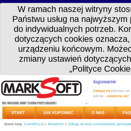
W ramach naszej witryny stosu
Państwu usług na najwyższym 
do indywidualnych potrzeb. Kor
dotyczących cookies oznacza
urządzeniu końcowym. Możec
zmiany ustawień dotyczących
„Polityce Cookie
logowanie
Zaloguj się
jeśli masz już
jeśli nie -
zarejestruj się!
START
JAK KUPOWAĆ
O NAS
FAQ
Jesteś tutaj
:
GramWGry.pl
>
Aktualności
>
Zbliżają się testy szóstoklasistów, gimnazjal
PRZESYŁKA