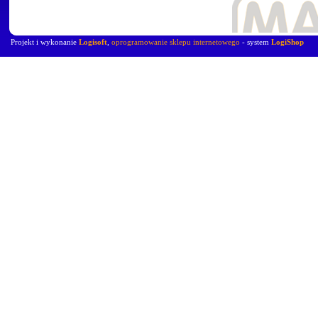
Projekt i wykonanie
Logisoft
,
oprogramowanie sklepu internetowego
- system
LogiShop