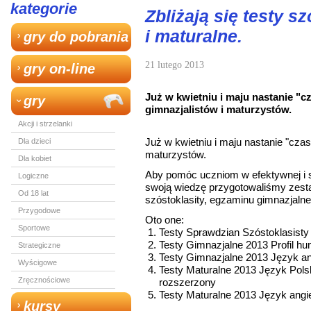
kategorie
Zbliżają się testy s
i maturalne.
gry do pobrania
21 lutego 2013
gry on-line
Już w kwietniu i maju nastanie "c
gry
gimnazjalistów i maturzystów.
Akcji i strzelanki
Już w kwietniu i maju nastanie "czas
Dla dzieci
maturzystów.
Dla kobiet
Aby pomóc uczniom w efektywnej i s
Logiczne
swoją wiedzę przygotowaliśmy zest
Od 18 lat
szóstoklasity, egzaminu gimnazjalne
Przygodowe
Oto one:
Sportowe
Testy Sprawdzian Szóstoklasisty
Testy Gimnazjalne 2013 Profil h
Strategiczne
Testy Gimnazjalne 2013 Język an
Wyścigowe
Testy Maturalne 2013 Język Pol
Zręcznościowe
rozszerzony
Testy Maturalne 2013 Język angie
kursy