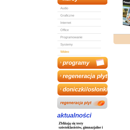
Audio
Graficzne
Internet
Office
Programowanie
Systemy
Wideo
programy
regeneracja płyt
doniczki/osłonki
aktualności
Zbliżają się testy
szóstoklasistów, gimnazjalne i