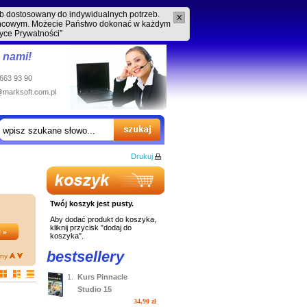
ób dostosowany do indywidualnych potrzeb.
końcowym. Możecie Państwo dokonać w każdym
tyce Prywatności”
z nami!
 663 93 90
@marksoft.com.pl
Drukuj
Twój koszyk jest pusty.
Aby dodać produkt do koszyka,
kliknij przycisk "dodaj do
koszyka".
bestsellery
ny
1.
Kurs Pinnacle
Studio 15
34,90 zł