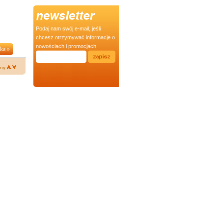
Podaj nam swój e-mail, jeśli
chcesz otrzymywać informacje o
nowościach i promocjach.
ny