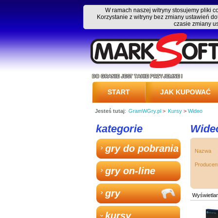
W ramach naszej witryny stosujemy pliki 
Korzystanie z witryny bez zmiany ustawień
czasie zmiany u
START
JAK KUPOWAĆ
Jesteś tutaj
:
GramWGry.pl
>
Kursy
>
Wideo
PRZESYŁKA
kategorie
Wide
gry do pobrania
Nazwa
Producen
gry on-line
gry
Wyświetlan
kursy