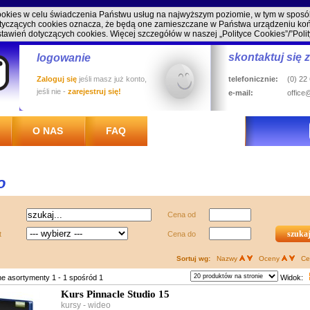
cookies w celu świadczenia Państwu usług na najwyższym poziomie, w tym w spos
 dotyczących cookies oznacza, że będą one zamieszczane w Państwa urządzeniu 
stawień dotyczących cookies. Więcej szczegółów w naszej
„Polityce Cookies”/”Poli
skontaktuj się 
logowanie
Zaloguj się
jeśli masz już konto,
telefonicznie:
(0) 22
jeśli nie -
zarejestruj się!
e-mail:
office
O NAS
FAQ
o
Cena od
t
Cena do
Sortuj wg:
Nazwy
Oceny
Ce
e asortymenty 1 - 1 spośród 1
Widok:
Kurs Pinnacle Studio 15
kursy - wideo