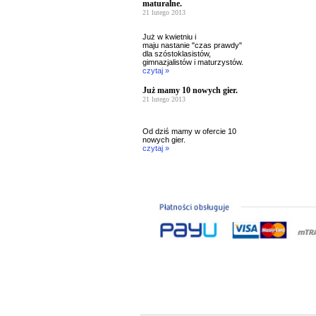
maturalne.
21 lutego 2013
Już w kwietniu i
maju nastanie "czas prawdy"
dla szóstoklasistów,
gimnazjalistów i maturzystów.
czytaj »
Już mamy 10 nowych gier.
21 lutego 2013
Od dziś mamy w ofercie 10
nowych gier.
czytaj »