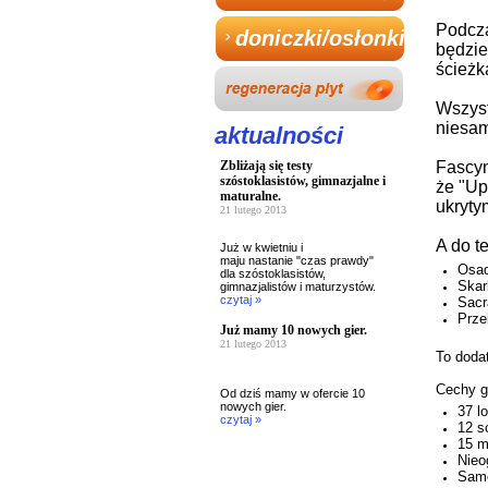
Podcza
doniczki/osłonki
będzie
ścieżk
Wszyst
niesam
aktualności
Zbliżają się testy
Fascyn
szóstoklasistów, gimnazjalne i
że "Up
maturalne.
ukryty
21 lutego 2013
A do t
Już w kwietniu i
maju nastanie "czas prawdy"
Osad
dla szóstoklasistów,
Skar
gimnazjalistów i maturzystów.
czytaj »
Sacr
Prze
Już mamy 10 nowych gier.
21 lutego 2013
To doda
Cechy g
Od dziś mamy w ofercie 10
nowych gier.
37 lo
czytaj »
12 s
15 mi
Nieo
Samo