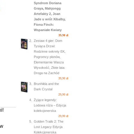
Syndrom Doriana
Graya, Mahjongg
Artefakty 2, Joan
Jade u wrót Xibalby,
Fiona Finch:
Wspaniałe Kwiaty
39,90 zł
2.
Zestaw 4 gier: Dom
Tysiąca Drzwi:
Rodzinne sekrety EK,
Pogromcy plonów,
Elementarnie Wasza
Wysokość, Złote lata:
Droga na Zachód
39,90 zł
3.
Brunhilda and the
Dark Crystal
29,90 zł
4.
Żyjące legendy:
Lodowa róża – Edycja
i!
kolekcjonerska
29,90 zł
5.
Golden Trails 2: The
ów
Lost Legacy Edycja
Kolekcjonerska