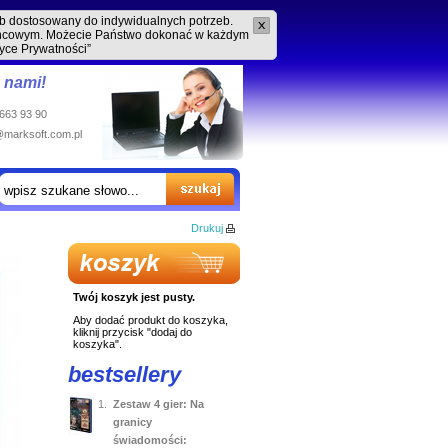
ób dostosowany do indywidualnych potrzeb.
końcowym. Możecie Państwo dokonać w każdym
tyce Prywatności”
z nami!
 663 93 90
@marksoft.com.pl
Drukuj
Twój koszyk jest pusty.
Aby dodać produkt do koszyka,
kliknij przycisk "dodaj do
koszyka".
bestsellery
1.
Zestaw 4 gier: Na
granicy
świadomości: