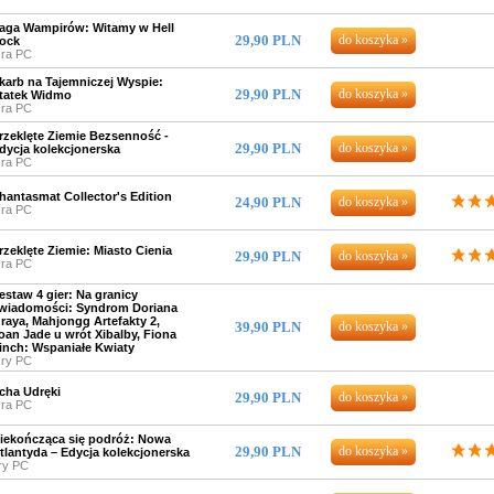
aga Wampirów: Witamy w Hell
29,90 PLN
ock
ra PC
karb na Tajemniczej Wyspie:
29,90 PLN
tatek Widmo
ra PC
rzeklęte Ziemie Bezsenność -
29,90 PLN
dycja kolekcjonerska
ra PC
hantasmat Collector's Edition
24,90 PLN
ra PC
rzeklęte Ziemie: Miasto Cienia
29,90 PLN
ra PC
estaw 4 gier: Na granicy
wiadomości: Syndrom Doriana
raya, Mahjongg Artefakty 2,
39,90 PLN
oan Jade u wrót Xibalby, Fiona
inch: Wspaniałe Kwiaty
ry PC
cha Udręki
29,90 PLN
ra PC
iekończąca się podróż: Nowa
29,90 PLN
tlantyda – Edycja kolekcjonerska
ry PC