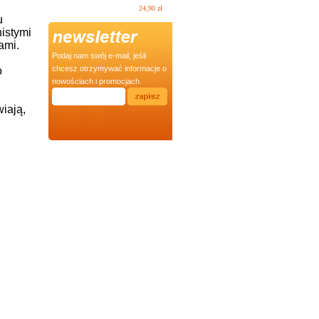
24,90 zł
u
istymi
ami.
Podaj nam swój e-mail, jeśli
chcesz otrzymywać informacje o
o
nowościach i promocjach.
iają,