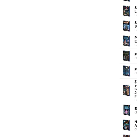
S
L
G
S
S
G
P
E
G
P
G
P
G
Z
ś
G
J
F
G
E
G
N
A
g