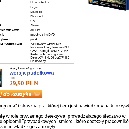
:
Ukryte obiekty
Logiczne
Dla kobiet
Dla dzieci
Gry
t:
Alawar
enia wiekowe:
od 7 lat
ie:
pudełko slim DVD
ęzykowa:
polska
ia systemowe:
Windows™ XP/Vista/7,
Procesor klasy Pentium™ 1
GHz, Pamięć RAM 512 MB,
Karta graficzna zgodna z
DirectX™ 8.0, DirectX™ 8.0
lub nowszy
Wysyłka w 24 godziny
wersja pudełkowa
cena:
29,90 PLN
kręcona" i straszna gra, której tłem jest nawiedzony park rozrywk
się w rolę prywatnego detektywa, prowadzającego śledztwo w
e epidemii "przypadkowych" śmierci, które spotkały pracownik
 zanim władze go zamknęły.