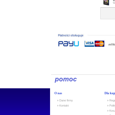
G
O nas
Dla kup
» Dane firmy
» Reg
» Kontakt
» Poli
» Kosz