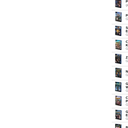
P
g
P
G
S
E
G
C
K
G
Z
G
N
G
G
W
G
C
P
G
G
E
G
B