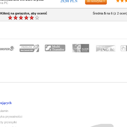
29,90 PLN
ra PC
Kliknij na gwiazdce, aby ocenić
Średnia
5
na 6 (z 2 ocen
ujących
ulamin
tyka prywatności
ty przesyłki