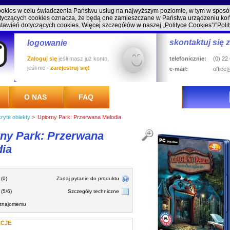
cookies w celu świadczenia Państwu usług na najwyższym poziomie, w tym w spos
 dotyczących cookies oznacza, że będą one zamieszczane w Państwa urządzeniu 
stawień dotyczących cookies. Więcej szczegółów w naszej
„Polityce Cookies”/”Poli
skontaktuj się 
logowanie
Zaloguj się
jeśli masz już konto,
telefonicznie:
(0) 22
jeśli nie -
zarejestruj się!
e-mail:
office
O NAS
FAQ
ryte obiekty
>
Upiorny Park: Przerwana Melodia
ny Park: Przerwana
dia
 (0)
Zadaj pytanie do produktu
(5/6)
Szczegóły techniczne
 znajomemu
ACJE