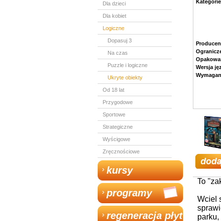
Kategorie
Dla dzieci
Dla kobiet
Logiczne
Dopasuj 3
Producen
Ogranicz
Na czas
Opakowan
Puzzle i logiczne
Wersja j
Wymagan
Ukryte obiekty
Od 18 lat
Przygodowe
Sportowe
Strategiczne
Wyścigowe
Zręcznościowe
kursy
To "za
programy
Wciel 
sprawi
regeneracja płyt
parku,