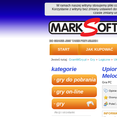
W ramach naszej witryny stosujemy pliki 
Korzystanie z witryny bez zmiany ustawień
czasie zmiany u
START
JAK KUPOWAĆ
Jesteś tutaj
:
GramWGry.pl
>
Gry
>
Logiczne
>
Uk
PRZESYŁKA
kategorie
Upior
Melo
gry do pobrania
Gra PC
gry on-line
Opinie
Oceny 
gry
Poleć
Akcji i strzelanki
INFORM