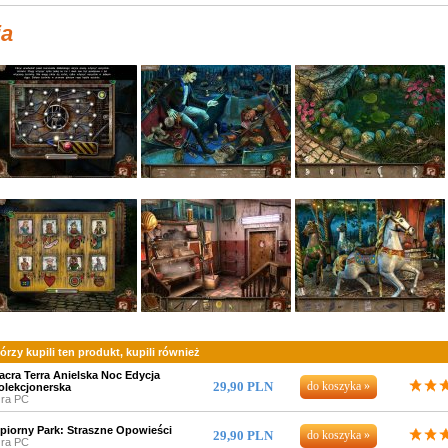
ia
tórzy kupili ten produkt, kupili również
acra Terra Anielska Noc Edycja
29,90 PLN
olekcjonerska
ra PC
piorny Park: Straszne Opowieści
29,90 PLN
ra PC