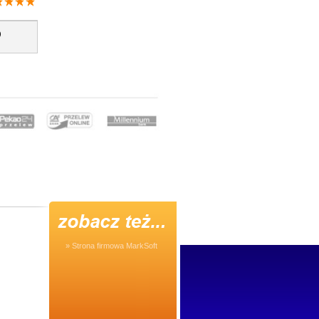
)
» Strona firmowa MarkSoft