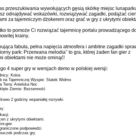
s przeszukiwania wywołujących gęsią skórkę miejsc lunapark
sz odnajdywać wskazówki, rozwiązywać zagadki, podążać cien
ami za tajemniczym dżokerem oraz grać w gry z ukrytymi obiekt
ko to pomoże Ci rozwiązać tajemnicę portalu prowadzącego d
owitej krainy.
ująca fabuła, pełna napięcia atmosfera i ambitne zagadki spraw
iorny park: Przerwana melodia" to gra, której żaden fan gier z
mi obiektami nie może ominąć!
ego 4 super gry w wersjach demo w polskiej wersji:
nicy: Kolos
b na Tajemniczej
Wyspie: Statek Widmo
a Terra:
Anielska Noc
klęte Ziemie: Bezsenność
tkowo 2 godziny wspaniałej rozrywki.
ry:
kacji.
cen z ukrytymi obiektami
.
ni-gier
.
graniczone podpowiedzi
.
uczek podczas gry
.