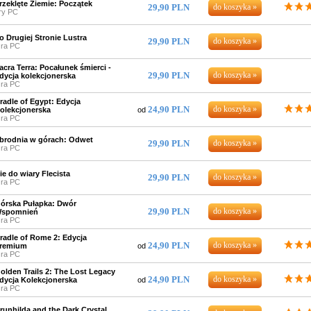
rzeklęte Ziemie: Początek
29,90 PLN
ry PC
o Drugiej Stronie Lustra
29,90 PLN
ra PC
acra Terra: Pocałunek śmierci -
29,90 PLN
dycja kolekcjonerska
ra PC
radle of Egypt: Edycja
24,90 PLN
olekcjonerska
od
ra PC
brodnia w górach: Odwet
29,90 PLN
ra PC
ie do wiary Flecista
29,90 PLN
ra PC
órska Pułapka: Dwór
29,90 PLN
spomnień
ra PC
radle of Rome 2: Edycja
24,90 PLN
remium
od
ra PC
olden Trails 2: The Lost Legacy
24,90 PLN
dycja Kolekcjonerska
od
ra PC
runhilda and the Dark Crystal