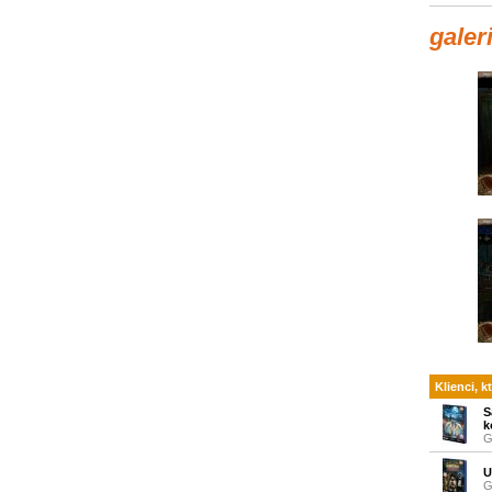
galer
Klienci, k
S
k
G
U
G