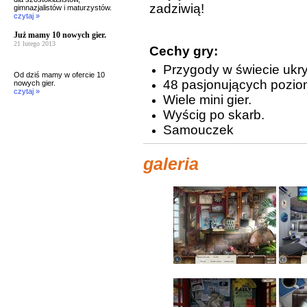
zadziwią!
gimnazjalistów i maturzystów.
czytaj »
Już mamy 10 nowych gier.
21 lutego 2013
Cechy gry:
Przygody w świecie ukr
Od dziś mamy w ofercie 10
48 pasjonujących pozi
nowych gier.
czytaj »
Wiele mini gier.
Wyścig po skarb.
Samouczek
galeria