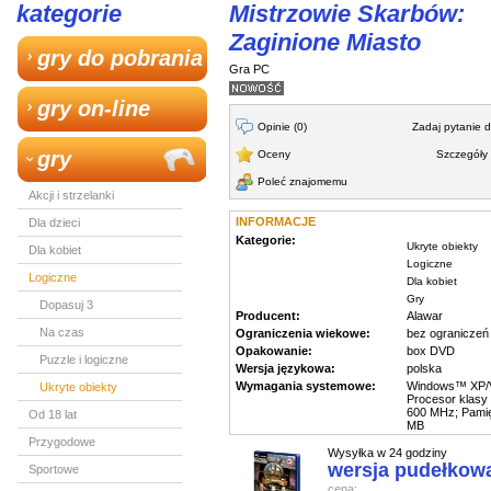
kategorie
Mistrzowie Skarbów:
Zaginione Miasto
gry do pobrania
Gra PC
gry on-line
Opinie (0)
Zadaj pytanie 
gry
Oceny
Szczegóły 
Poleć znajomemu
Akcji i strzelanki
INFORMACJE
Dla dzieci
Kategorie:
Ukryte obiekty
Dla kobiet
Logiczne
Logiczne
Dla kobiet
Gry
Dopasuj 3
Producent:
Alawar
Na czas
Ograniczenia wiekowe:
bez ograniczeń
Opakowanie:
box DVD
Puzzle i logiczne
Wersja językowa:
polska
Wymagania systemowe:
Windows™ XP/Vi
Ukryte obiekty
Procesor klas
600 MHz; Pami
Od 18 lat
MB
Przygodowe
Wysyłka w 24 godziny
wersja pudełkow
Sportowe
cena: