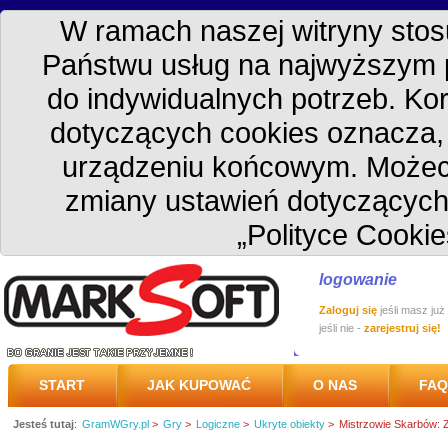
W ramach naszej witryny stosu
Państwu usług na najwyższym 
do indywidualnych potrzeb. Kor
dotyczących cookies oznacza
urządzeniu końcowym. Możec
zmiany ustawień dotyczących
„Polityce Cookie
logowanie
Zaloguj się
jeśli masz już
jeśli nie -
zarejestruj się!
START
JAK KUPOWAĆ
O NAS
FAQ
Jesteś tutaj
:
GramWGry.pl
>
Gry
>
Logiczne
>
Ukryte obiekty
>
Mistrzowie Skarbów: Z
PRZESYŁKA