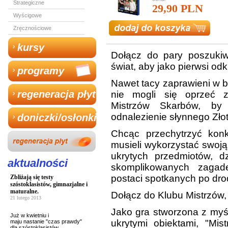
Strategiczne
29,90 PLN
Wyścigowe
Zręcznościowe
kursy
Dołącz do pary poszukiw
świat, aby jako pierwsi od
programy
Nawet tacy zaprawieni w b
regeneracja płyt
nie mogli się oprzeć z
Mistrzów Skarbów, by
odnalezienie słynnego Zło
doniczki/osłonki
Chcąc przechytrzyć kon
musieli wykorzystać swoj
ukrytych przedmiotów, dz
aktualności
skomplikowanych zagad
postaci spotkanych po dro
Zbliżają się testy
szóstoklasistów, gimnazjalne i
maturalne.
Dołącz do Klubu Mistrzów, 
21 lutego 2013
Jako gra stworzona z myśl
Już w kwietniu i
ukrytymi obiektami, "Mi
maju nastanie "czas prawdy"
dla szóstoklasistów,