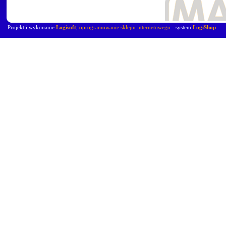
Projekt i wykonanie
Logisoft
,
oprogramowanie sklepu internetowego
- system
LogiShop