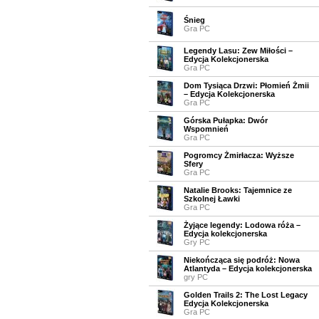
Śnieg
Gra PC
Legendy Lasu: Zew Miłości –
Edycja Kolekcjonerska
Gra PC
Dom Tysiąca Drzwi: Płomień Żmii
– Edycja Kolekcjonerska
Gra PC
Górska Pułapka: Dwór
Wspomnień
Gra PC
Pogromcy Żmirłacza: Wyższe
Sfery
Gra PC
Natalie Brooks: Tajemnice ze
Szkolnej Ławki
Gra PC
Żyjące legendy: Lodowa róża –
Edycja kolekcjonerska
Gry PC
Niekończąca się podróż: Nowa
Atlantyda – Edycja kolekcjonerska
gry PC
Golden Trails 2: The Lost Legacy
Edycja Kolekcjonerska
Gra PC