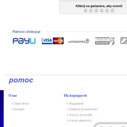
Kliknij na gwiazdce, aby ocenić
O nas
Dla kupujących
» Dane firmy
» Regulamin
» Kontakt
» Polityka prywatności
» Koszty przesyłki
» Formy płatności