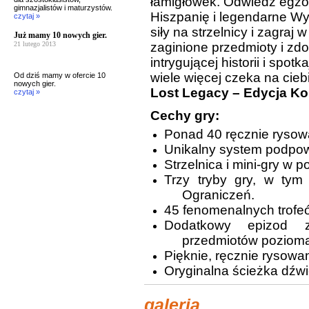
łamigłówek. Odwiedź egzo
gimnazjalistów i maturzystów.
Hiszpanię i legendarne W
czytaj »
siły na strzelnicy i zagraj 
Już mamy 10 nowych gier.
21 lutego 2013
zaginione przedmioty i zdob
intrygującej historii i spot
wiele więcej czeka na cie
Od dziś mamy w ofercie 10
nowych gier.
Lost Legacy – Edycja Ko
czytaj »
Cechy gry:
Ponad 40 ręcznie rysowa
Unikalny system podpow
Strzelnica i mini-gry w p
Trzy tryby gry, w tym
Ograniczeń.
45 fenomenalnych trofe
Dodatkowy epizod z
przedmiotów poziom
Pięknie, ręcznie rysowan
Oryginalna ścieżka dźw
galeria