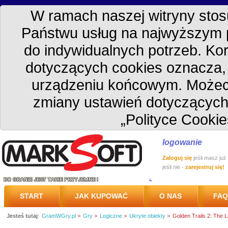
W ramach naszej witryny stosu
Państwu usług na najwyższym 
do indywidualnych potrzeb. Kor
dotyczących cookies oznacza
urządzeniu końcowym. Możec
zmiany ustawień dotyczących
„Polityce Cookie
logowanie
Zaloguj się
jeśli masz już
jeśli nie -
zarejestruj się!
START
JAK KUPOWAĆ
O NAS
FAQ
Jesteś tutaj
:
GramWGry.pl
>
Gry
>
Logiczne
>
Ukryte obiekty
>
Golden Trails 2: The 
PRZESYŁKA