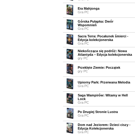
Era Mahjonga
Gra PC
Górska Pułapka: Dwór
Wspomnień
Gra PC
Sacra Terra: Pocałunek śmierci -
Edycja kolekcjonerska
Gra PC
Niekończąca się podróż: Nowa
Atlantyda – Edycja kolekcjonerska
gry PC
Przeklęte Ziemie: Początek
gry PC
Upiorny Park: Przerwana Melodia
Gra PC
Saga Wampirów: Witamy w Hell
Lock
Gra PC
Po Drugiej Stronie Lustra
Gra PC
Dom nad Jeziorem: Dzieci ciszy -
Edycja Kolekcjonerska
Gra PC