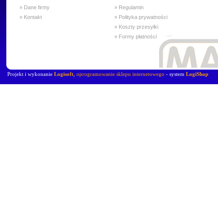
» Dane firmy
» Regulamin
» Kontakt
» Polityka prywatności
» Koszty przesyłki
» Formy płatności
Projekt i wykonanie
Logisoft
,
oprogramowanie sklepu internetowego
- system
LogiShop