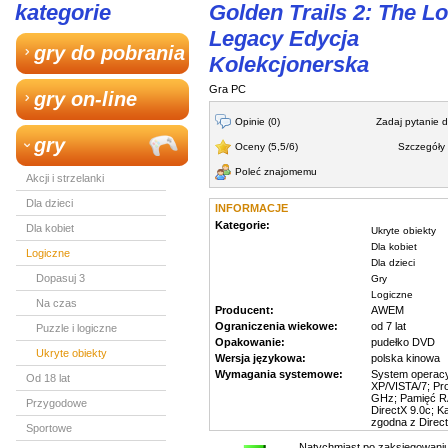
kategorie
Golden Trails 2: The Lo
Legacy Edycja
gry do pobrania
Kolekcjonerska
Gra PC
gry on-line
Opinie (0)
Zadaj pytanie 
gry
Oceny (5,5/6)
Szczegóły 
Poleć znajomemu
Akcji i strzelanki
Dla dzieci
INFORMACJE
Kategorie:
Dla kobiet
Ukryte obiekty
Dla kobiet
Logiczne
Dla dzieci
Dopasuj 3
Gry
Logiczne
Na czas
Producent:
AWEM
Ograniczenia wiekowe:
od 7 lat
Puzzle i logiczne
Opakowanie:
pudełko DVD
Ukryte obiekty
Wersja językowa:
polska kinowa
Wymagania systemowe:
System operac
Od 18 lat
XP/VISTA/7; Pro
GHz; Pamięć R
Przygodowe
DirectX 9.0c; K
zgodna z Direct
Sportowe
Natychmiast po zaksięgowaniu