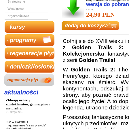
Strategiczne
wersja do pobran
Wyścigowe
cena:
24,90 PLN
Zręcznościowe
kursy
programy
Cofnij się do XVIII wieku 
z
Golden Trails 2
regeneracja płyt
Kolekcjonerska
, fantast
z serii
Golden Trails
!
doniczki/osłonki
W
Golden Trails 2: Th
Henry’ego, którego dzia
skazany na śmierć. Wy
kontynentach, odszukaj dz
aktualności
strony, aby poznać prawdę
Zbliżają się testy
ocalić jego życie! A to d
szóstoklasistów, gimnazjalne i
legenda, utracone dziedzi
maturalne.
21 lutego 2013
Przeszukuj fantastyczne l
Już w kwietniu i
ukrytych przedmiotów i ro
maju nastanie "czas prawdy"
dla szóstoklasistów,