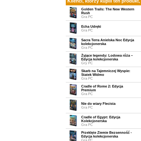
Klienci, którzy kupili ten produkt,
Golden Trails: The New Western
Rush
Gra PC
Echa Udręki
Gra PC
Sacra Terra Anielska Noc Edycja
kolekcjonerska
Gra PC
Żyjące legendy: Lodowa róża –
Edycja kolekcjonerska
Gry PC
Skarb na Tajemniczej Wyspie:
Statek Widmo
Gra PC
Cradle of Rome 2: Edycja
Premium
Gra PC
Nie do wiary Flecista
Gra PC
Cradle of Egypt: Edycja
Kolekcjonerska
Gra PC
Przeklęte Ziemie Bezsenność -
Edycja kolekcjonerska
Gra PC