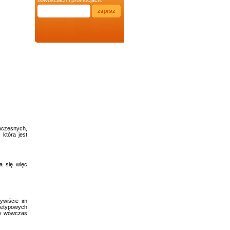
nowościach i promocjach.
oczesnych,
 która jest
a się więc
ywiście im
ietypowych
my wówczas