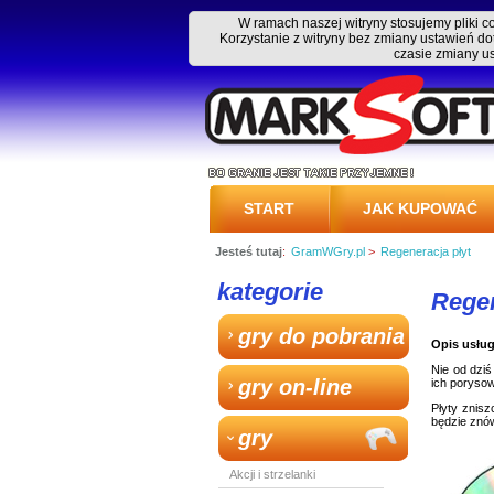
W ramach naszej witryny stosujemy pliki 
Korzystanie z witryny bez zmiany ustawień
czasie zmiany u
START
JAK KUPOWAĆ
Jesteś tutaj
:
GramWGry.pl
>
Regeneracja płyt
PRZESYŁKA
kategorie
Regen
gry do pobrania
Opis usług
Nie od dziś
gry on-line
ich porysow
Płyty znis
będzie znów
gry
Akcji i strzelanki