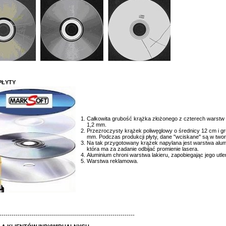
PŁYTY
Całkowita grubość krążka złożonego z czterech warstw
1,2 mm.
Przezroczysty krążek poliwęglowy o średnicy 12 cm i gr
mm. Podczas produkcji płyty, dane "wciskane" są w two
Na tak przygotowany krążek napylana jest warstwa alum
która ma za zadanie odbijać promienie lasera.
Aluminium chroni warstwa lakieru, zapobiegając jego utlen
Warstwa reklamowa.
-------------------------------------------------------------------