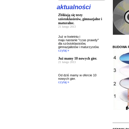
aktualności
Zbliżają się testy
szóstoklasistów, gimnazjalne i
maturalne.
21 lutego 2013
Już w kwietniu i
maju nastanie "czas prawdy"
dla szóstoklasistów,
BUDOWA 
gimnazjalistów i maturzystów.
czytaj »
Już mamy 10 nowych gier.
21 lutego 2013
Od dziś mamy w ofercie 10
nowych gier.
czytaj »
--------------