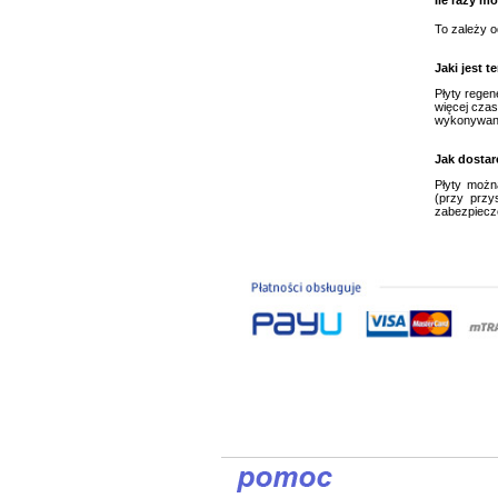
Ile razy m
To zależy o
Jaki jest 
Płyty regen
więcej czas
wykonywany
Jak dosta
Płyty możn
(przy przy
zabezpiecze