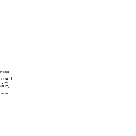
 wynosi
ubości 1
rzywo.
inium,
ianiu.