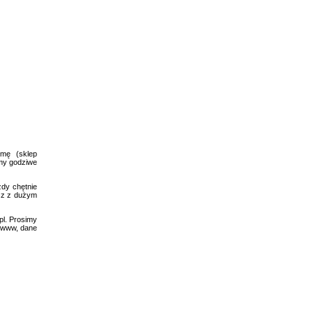
rmę (sklep
emy godziwe
żdy chętnie
asz z dużym
pl
. Prosimy
na www, dane