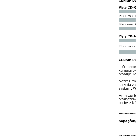
CENNIK D
Płyty CD-
Naprawa pł
Naprawa pł
Płyty CD-A
Naprawa je
CENNIK D
Jeśli chce
komputerowy
prowizje. T
Możesz takż
sprzeda za
zyskiem. Wi
Firmy zain
o załączeni
osoby, z kt
--------------
Najczęście