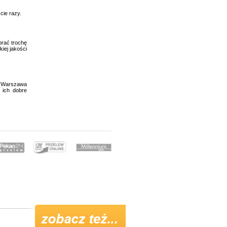
cie razy.
brać trochę
iej jakości
6 Warszawa
 ich dobre