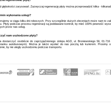
ożna regenerować płytę?
d głębokości zarysowań. Zazwyczaj regenerację płyty można przeprowadzić kilka - kilkanaś
termin wykonania usługi?
erujemy w ciągu kilku dni roboczych. Przy szczególnie dużych zleceniach może nam to za
u. Płyty podczas procesu regeneracji są poddawane kontroli, by mieć 100% pewność wysok
ch przez nas usług.
rczyć nam uszkodzone płyty?
a dostarczyć osobiście do zaprzyjaźnionego sklepu AGD, ul. Broniewskiego 56, 01-71
stanku autobusowym). Można je także wysłać do nas pocztą lub kurierem. Prosimy o
nie, by nie uległy uszkodzeniu podczas transportu.