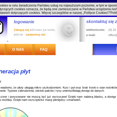
cookies w celu świadczenia Państwu usług na najwyższym poziomie, w tym w spos
 dotyczących cookies oznacza, że będą one zamieszczane w Państwa urządzeniu 
stawień dotyczących cookies. Więcej szczegółów w naszej
„Polityce Cookies”/”Poli
skontaktuj się 
logowanie
Zaloguj się
jeśli masz już konto,
telefonicznie:
(0) 22
jeśli nie -
zarejestruj się!
e-mail:
office
O NAS
FAQ
eracja płyt
i
 wiadomo, że płyty ulegają mikro uszkodzeniom. Kurz i pył oraz brak troski o stan nośnik
anie. Typowe zabrudzenia, odciski palców i rysy uniemożliwiają dostęp do danych.
zczone i porysowane nie muszą być już wyrzucane! Dzięki nam nabiorą blasku, a dostęp
 możliwy. Dzięki nam oszczędzisz masę pieniędzy i zmartwień.