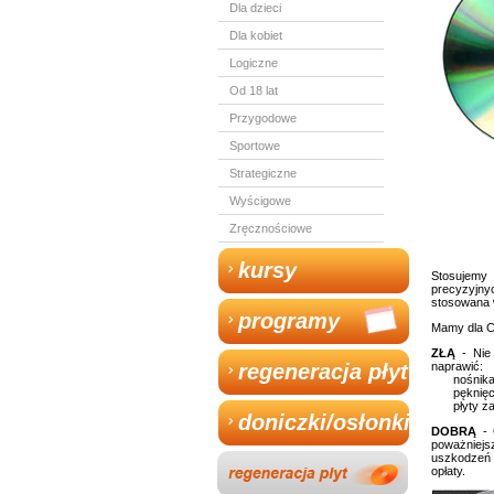
Dla dzieci
Dla kobiet
Logiczne
Od 18 lat
Przygodowe
Sportowe
Strategiczne
Wyścigowe
Zręcznościowe
kursy
Stosujemy
precyzyjny
stosowana w
programy
Mamy dla Ci
ZŁĄ
- Nie 
naprawić:
regeneracja płyt
nośnika
pęknięc
płyty z
doniczki/osłonki
DOBRĄ
- 
poważniejs
uszkodzeń 
opłaty.