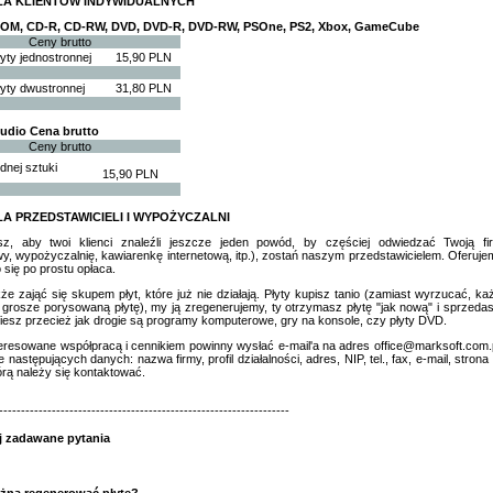
LA KLIENTÓW INDYWIDUALNYCH
ROM, CD-R, CD-RW, DVD, DVD-R, DVD-RW, PSOne, PS2, Xbox, GameCube
Ceny brutto
yty jednostronnej
15,90 PLN
yty dwustronnej
31,80 PLN
udio Cena brutto
Ceny brutto
dnej sztuki
15,90 PLN
LA PRZEDSTAWICIELI I WYPOŻYCZALNI
sz, aby twoi klienci znaleźli jeszcze jeden powód, by częściej odwiedzać Twoją fi
, wypożyczalnię, kawiarenkę internetową, itp.), zostań naszym przedstawicielem. Oferuj
o się po prostu opłaca.
e zająć się skupem płyt, które już nie działają. Płyty kupisz tanio (zamiast wyrzucać, ka
 grosze porysowaną płytę), my ją zregenerujemy, ty otrzymasz płytę "jak nową" i sprzed
esz przecież jak drogie są programy komputerowe, gry na konsole, czy płyty DVD.
teresowane współpracą i cennikiem powinny wysłać e-mail'a na adres
office@marksoft.com.
e następujących danych: nazwa firmy, profil działalności, adres, NIP, tel., fax, e-mail, stro
órą należy się kontaktować.
------------------------------------------------------------------
j zadawane pytania