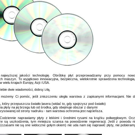
 najwyższej jakości technologię. Obróbkę płyt przeprowadzamy przy pomocy now
ch maszyn. To wyjątkowo innowacyjna, bezpieczna, wielokrotnie sprawdzona technologia,
 wielu krajach Europy, Azji i USA.
ebie dwie wiadomości, dobrą i złą.
możemy Ci pomóc, jeśli zniszczeniu uległa warstwa z zapisanymi informacjami. Nie d
, który przepuszcza światło lasera (widać to, gdy spojrzysz pod światło)
ia płyty na jej brzegu lub od środka, gdy obejmuje obszar z danymi
arysowanej od strony nadruku - tam warstwa ochronna jest najcieńsza.
Codziennie naprawiamy płyty z lekkimi i średnimi rysami na krążku poliwęglowym. Ocz
ze są uszkodzenia, tym mniejsza szansa na powodzenie regeneracji. Jeśli z powodu n
(czasami nie są one widoczne gołym okiem) nie uda nam się naprawić płyty, nie pobiera