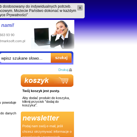
ób dostosowany do indywidualnych potrzeb.
końcowym. Możecie Państwo dokonać w każdym
tyce Prywatności”
z nami!
 663 93 90
@marksoft.com.pl
Drukuj
Twój koszyk jest pusty.
Aby dodać produkt do koszyka,
kliknij przycisk "dodaj do
ów powoduje
koszyka".
 do danych
Podaj nam swój e-mail, jeśli
chcesz otrzymywać informacje o