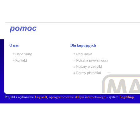
O nas
Dla kupujących
» Dane firmy
» Regulamin
» Kontakt
» Polityka prywatności
» Koszty przesyłki
» Formy płatności
Projekt i wykonanie
Logisoft
,
oprogramowanie sklepu internetowego
- system
LogiShop