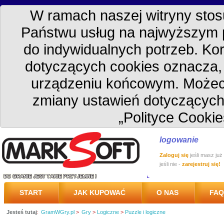
W ramach naszej witryny stosu
Państwu usług na najwyższym 
do indywidualnych potrzeb. Kor
dotyczących cookies oznacza
urządzeniu końcowym. Możec
zmiany ustawień dotyczących
„Polityce Cookie
logowanie
Zaloguj się
jeśli masz już
jeśli nie -
zarejestruj się!
START
JAK KUPOWAĆ
O NAS
FAQ
Jesteś tutaj
:
GramWGry.pl
>
Gry
>
Logiczne
>
Puzzle i logiczne
PRZESYŁKA