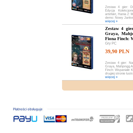
Zestaw 4 gier: 
Edycja Kolekcjo
artefakt, Hania 2:
demo: Nowy Jankes 
więcej »
Zestaw 4 gie
Graya, Mahjo
Fiona Finch: 
Gry PC
39,90 PLN
Zestaw 4 gier: N
Graya, Mahjongg Ar
Finch: Wspaniałe K
drugiej stronie lust
więcej »