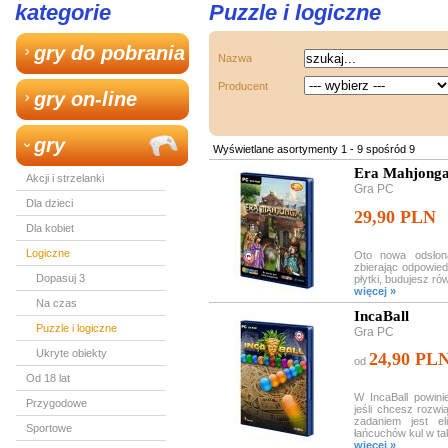
kategorie
Puzzle i logiczne
gry do pobrania
Nazwa
Producent
gry on-line
gry
Wyświetlane asortymenty 1 - 9 spośród 9
Era Mahjong
Akcji i strzelanki
Gra PC
Dla dzieci
29,90 PLN
Dla kobiet
Logiczne
Oto nowa odsłon
zbierając odpowie
Dopasuj 3
płytki, budujesz ró
więcej »
Na czas
IncaBall
Puzzle i logiczne
Gra PC
Ukryte obiekty
24,90 PL
od
Od 18 lat
W IncaBall powini
Przygodowe
jeśli chcesz rozw
zadaniem jest e
Sportowe
łańcuchów kul w ta
więcej »