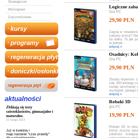
Strategiczne
Logiczne zab
Wyścigowe
Gra PC
Zręcznościowe
29,90 PLN
kursy
Zagraj w nowators
zabawy procą"! Nacią
do dołka. To jak p
programy
to jednak...
więcej »
Osadnicy: Kol
regeneracja płyt
Gra PC
29,90 PLN
doniczki/osłonki
Zbuduj imperium 
rolę 300-letniego c
swojej ukochanej 
występek, jakiego s
więcej »
aktualności
Robaki 3D
gra PC
Zbliżają się testy
szóstoklasistów, gimnazjalne i
19,90 PLN
maturalne.
21 lutego 2013
Robaki 3D to nies
Już w kwietniu i
której można spr
maju nastanie "czas prawdy"
zdolność kreaty
dla szóstoklasistów,
najważniejsze, moż