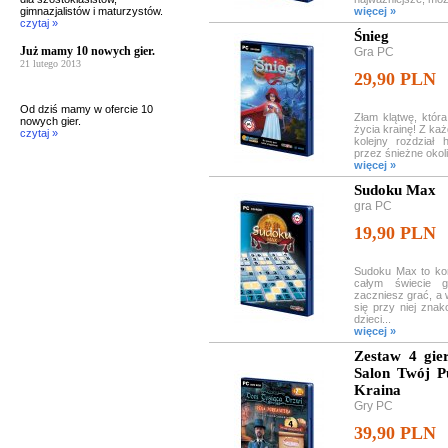
gimnazjalistów i maturzystów.
więcej »
czytaj »
Śnieg
Już mamy 10 nowych gier.
Gra PC
21 lutego 2013
29,90 PLN
Od dziś mamy w ofercie 10
Złam klątwę, któr
nowych gier.
życia krainę! Z k
czytaj »
kolejny rozdział 
przez śnieżne okoli
więcej »
Sudoku Max
gra PC
19,90 PLN
Sudoku Max to kom
całym świecie g
zaczniesz grać, a
się przy niej znak
dzieci...
więcej »
Zestaw 4 gie
Salon Twój P
Kraina
Gry PC
39,90 PLN