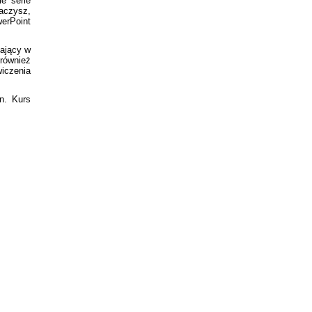
ie serie
baczysz,
werPoint
gający w
 również
iczenia
n. Kurs