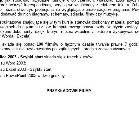
cji, jak stosować przydatne funkcje w obliczeniach, wstawiać automatyczn
oraz tworzyć korespondencję seryjną we współpracy z edytorem tekstu. Zo
wo można stworzyć profesjonalnie wyglądające prezentacje w programie Po
k dodawać do nich diagramy, schematy, zdjęcia, filmy czy muzykę.
nstruktażowe znajdujące się w tym kursie stanowią doskonały materiał poma
owaniach do egzaminu z tzw. komputerowego prawa jazdy. Na płycie zostały
czone dokumenty, dzięki którym można wspólnie z lektorem wykonywać ćw
 Worda i Excela).
s składa się ponad
100 filmów
o łącznym czasie trwania prawie 7 godzi
czony jest dla użytkowników początkujących i średnio zaawansowanych.
ice 2003 - Szybki start
składa się z trzech kursów:
rsu Word 2003;
rsu Excel 2003 - Szybki start;
rsu PowerPoint 2003 w dwie godziny.
PRZYKŁADOWE FILMY