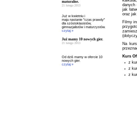
kalkula
maturalne.
danych 
21 lutego 2013
jak łat
oraz ja
Już w kwietniu i
maju nastanie "czas prawdy"
Filmy i
dla szóstoklasistów,
przygot
gimnazjalistów i maturzystów.
czytaj »
zamiesz
(dotyczy
Już mamy 10 nowych gier.
21 lutego 2013
Na kur
przezna
Kurs Off
Od dziś mamy w ofercie 10
nowych gier.
z ku
czytaj »
z ku
z ku