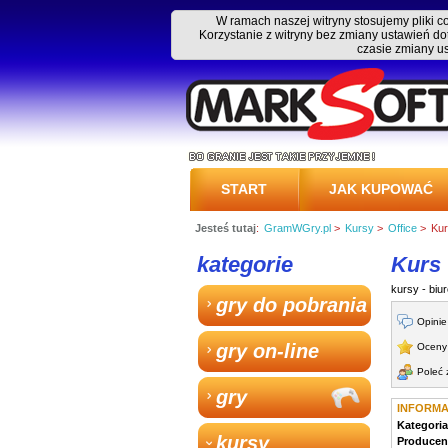
W ramach naszej witryny stosujemy pliki 
Korzystanie z witryny bez zmiany ustawień
czasie zmiany u
START
JAK KUPOWAĆ
Jesteś tutaj
:
GramWGry.pl
>
Kursy
>
Office
>
Kur
PRZESYŁKA
kategorie
Kurs 
kursy - biu
gry do pobrania
Opinie
gry on-line
Oceny
Poleć
gry
INFORM
Kategoria
kursy
Producen