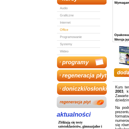
Wymagan
Audio
Graficzne
Internet
Office
Opakowan
Programowanie
Wersja j
Systemy
Wideo
programy
regeneracja płyt
Kurs te
doniczki/osłonki
2003
, k
Zawart
dziedzin
Na pods
prezent
aktualności
formato
numerow
Zbliżają się testy
się rów
szóstoklasistów, gimnazjalne i