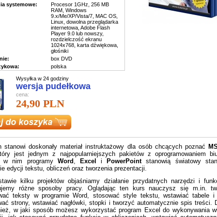
ia systemowe:
Procesor 1GHz, 256 MB
RAM, Windows
9.x/Me/XP/Vista/7, MAC OS,
Linux, dowolna przeglądarka
internetowa, Adobe Flash
Player 9.0 lub nowszy,
rozdzielczość ekranu
1024x768, karta dźwiękowa,
głośniki
ie:
box DVD
ęzykowa:
polska
Wysyłka w 24 godziny
wersja pudełkowa
cena:
24,90 PLN
n stanowi doskonały materiał instruktażowy dla osób chcących poznać
MS
tóry jest jednym z najpopularniejszych pakietów z oprogramowaniem bi
e w nim programy
Word
,
Excel
i
PowerPoint
stanowią światowy sta
ie edycji tekstu, obliczeń oraz tworzenia prezentacji.
tawie kilku projektów objaśniamy działanie przydatnych narzędzi i funkc
ujemy różne sposoby pracy. Oglądając ten kurs nauczysz się m.in. tw
wać teksty w programie Word, stosować style tekstu, wstawiać tabele i 
ać strony, wstawiać nagłówki, stopki i tworzyć automatycznie spis treści.
nież, w jaki sposób możesz wykorzystać program Excel do wykonywania w