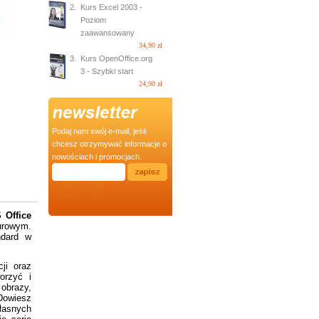
2.
Kurs Excel 2003 -
Poziom
zaawansowany
34,90 zł
3.
Kurs OpenOffice.org
3 - Szybki start
24,90 zł
Podaj nam swój e-mail, jeśli
chcesz otrzymywać informacje o
nowościach i promocjach.
 Office
urowym.
ndard w
ji oraz
orzyć i
obrazy,
 Dowiesz
łasnych