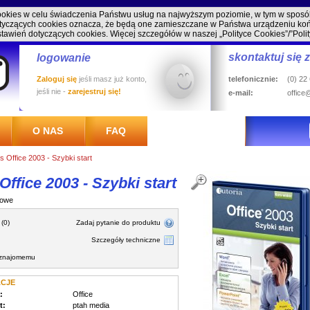
cookies w celu świadczenia Państwu usług na najwyższym poziomie, w tym w spos
 dotyczących cookies oznacza, że będą one zamieszczane w Państwa urządzeniu 
stawień dotyczących cookies. Więcej szczegółów w naszej
„Polityce Cookies”/”Poli
skontaktuj się 
logowanie
Zaloguj się
jeśli masz już konto,
telefonicznie:
(0) 22
jeśli nie -
zarejestruj się!
e-mail:
office
O NAS
FAQ
s Office 2003 - Szybki start
Office 2003 - Szybki start
rowe
 (0)
Zadaj pytanie do produktu
Szczegóły techniczne
 znajomemu
ACJE
:
Office
t:
ptah media