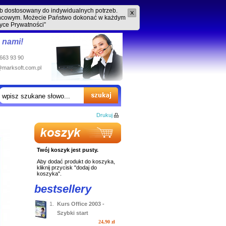
ób dostosowany do indywidualnych potrzeb.
końcowym. Możecie Państwo dokonać w każdym
tyce Prywatności”
z nami!
 663 93 90
@marksoft.com.pl
Drukuj
Twój koszyk jest pusty.
Aby dodać produkt do koszyka,
kliknij przycisk "dodaj do
koszyka".
bestsellery
1.
Kurs Office 2003 -
Szybki start
24,90 zł