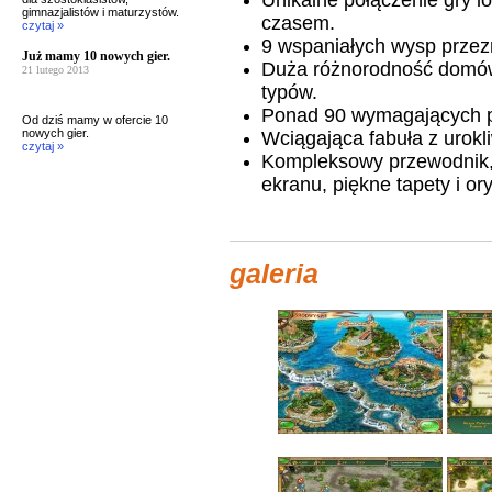
Unikalne połączenie gry lo
gimnazjalistów i maturzystów.
czasem
.
czytaj »
9 wspaniałych wysp prze
Już mamy 10 nowych gier.
Duża różnorodność domów
21 lutego 2013
typów
.
Ponad 90 wymagających 
Od dziś mamy w ofercie 10
nowych gier.
Wciągająca fabuła z urokl
czytaj »
Kompleksowy przewodnik,
ekranu, piękne tapety i or
galeria