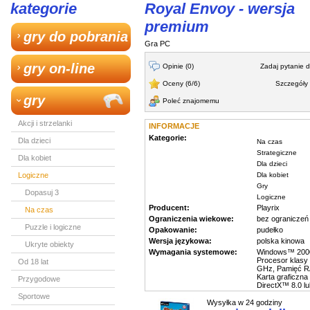
kategorie
Royal Envoy - wersja
premium
gry do pobrania
Gra PC
gry on-line
Opinie (0)
Zadaj pytanie 
Oceny (6/6)
Szczegóły 
gry
Poleć znajomemu
Akcji i strzelanki
INFORMACJE
Kategorie:
Dla dzieci
Na czas
Strategiczne
Dla kobiet
Dla dzieci
Dla kobiet
Logiczne
Gry
Dopasuj 3
Logiczne
Producent:
Playrix
Na czas
Ograniczenia wiekowe:
bez ograniczeń
Puzzle i logiczne
Opakowanie:
pudełko
Wersja językowa:
polska kinowa
Ukryte obiekty
Wymagania systemowe:
Windows™ 2000
Procesor klasy
Od 18 lat
GHz, Pamięć R
Karta graficzn
Przygodowe
DirectX™ 8.0 l
Sportowe
Wysyłka w 24 godziny