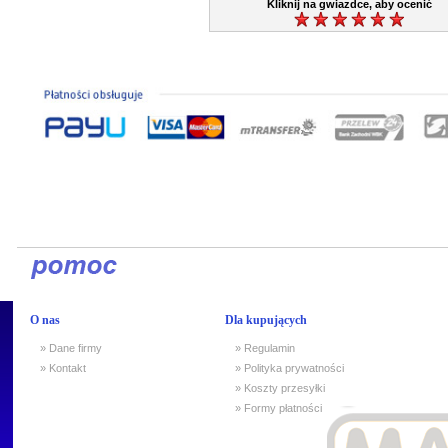
Kliknij na gwiazdce, aby ocenić
O nas
Dla kupujących
» Dane firmy
» Regulamin
» Kontakt
» Polityka prywatności
» Koszty przesyłki
» Formy płatności