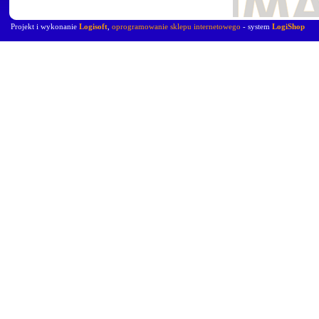
Projekt i wykonanie
Logisoft
,
oprogramowanie sklepu internetowego
- system
LogiShop