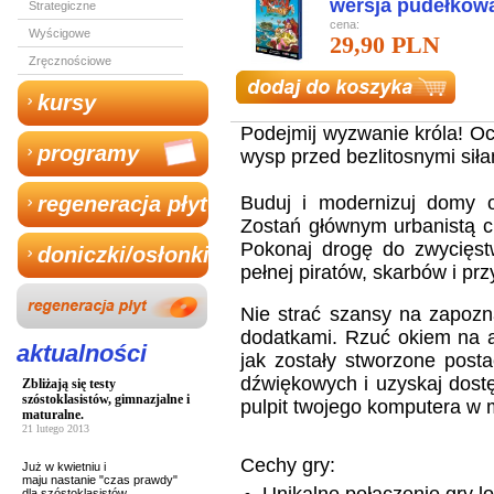
wersja pudełkow
Strategiczne
cena:
Wyścigowe
29,90 PLN
Zręcznościowe
kursy
Podejmij wyzwanie króla! Oc
programy
wysp przed bezlitosnymi siła
regeneracja płyt
Buduj i modernizuj domy 
Zostań głównym urbanistą c
Pokonaj drogę do zwycięstw
doniczki/osłonki
pełnej piratów, skarbów i p
Nie strać szansy na zapozn
dodatkami. Rzuć okiem na au
aktualności
jak zostały stworzone posta
dźwiękowych i uzyskaj dostę
Zbliżają się testy
szóstoklasistów, gimnazjalne i
pulpit twojego komputera w 
maturalne.
21 lutego 2013
Cechy gry:
Już w kwietniu i
maju nastanie "czas prawdy"
dla szóstoklasistów,