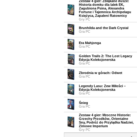
Zestaw 4 gier: Zbłąkane dusze:
Historia domku dla lalek EK,
Zagubiona Psina, Alexandra
Fortune i Tajemnica Archipelagu
Księżyca, Zapaleni Ratownicy
Gry PC
Brunhilda and the Dark Crystal
Gra PC
Era Mahjonga
Gra PC
Golden Trails 2: The Lost Legacy
Edycja Kolekcjonerska
Gra PC
Zbrodnia w górach: Odwet
Gra PC
Legendy Lasu: Zew Miłości –
Edycja Kolekcjonerska
Gra PC
Śnieg
Gra PC
Zestaw 4 gier: Mroczne Historie:
Grzechy Przodków, Orientalne
Sny, Podróż do Przylądka Nadziei,
Zimowe Imperium
Gry PC