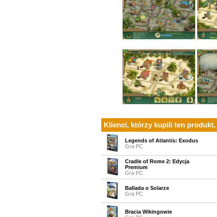
Klienci, którzy kupili ten produkt,
Legends of Atlantis: Exodus
Gra PC
Cradle of Rome 2: Edycja
Premium
Gra PC
Ballada o Solarze
Gra PC
Bracia Wikingowie