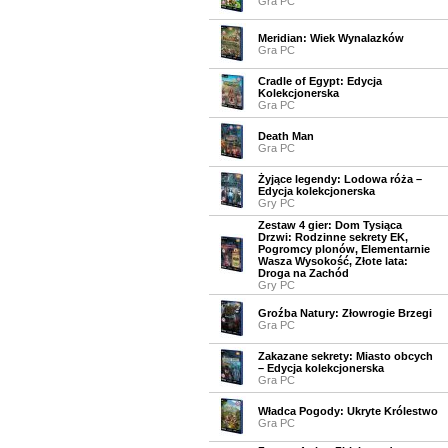
Gra PC
Meridian: Wiek Wynalazków
Gra PC
Cradle of Egypt: Edycja
Kolekcjonerska
Gra PC
Death Man
Gra PC
Żyjące legendy: Lodowa róża –
Edycja kolekcjonerska
Gry PC
Zestaw 4 gier: Dom Tysiąca
Drzwi: Rodzinne sekrety EK,
Pogromcy plonów, Elementarnie
Wasza Wysokość, Złote lata:
Droga na Zachód
Gry PC
Groźba Natury: Złowrogie Brzegi
Gra PC
Zakazane sekrety: Miasto obcych
– Edycja kolekcjonerska
Gra PC
Władca Pogody: Ukryte Królestwo
Gra PC