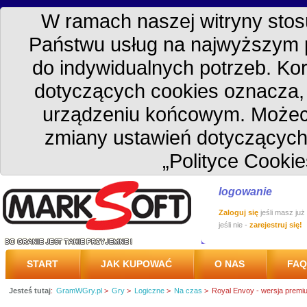
W ramach naszej witryny stosu
Państwu usług na najwyższym 
do indywidualnych potrzeb. Kor
dotyczących cookies oznacza
urządzeniu końcowym. Możec
zmiany ustawień dotyczących
„Polityce Cookie
logowanie
Zaloguj się
jeśli masz już
jeśli nie -
zarejestruj się!
START
JAK KUPOWAĆ
O NAS
FAQ
Jesteś tutaj
:
GramWGry.pl
>
Gry
>
Logiczne
>
Na czas
>
Royal Envoy - wersja premi
PRZESYŁKA