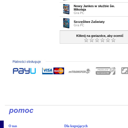
Nowy Jankes w służbie św.
Mikołaja
Gra PC
Szczęśliwe Zaświaty
Gra PC
Kliknij na gwiazdce, aby ocenić
O nas
Dla kupujących