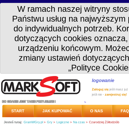
W ramach naszej witryny stosu
Państwu usług na najwyższym 
do indywidualnych potrzeb. Kor
dotyczących cookies oznacza
urządzeniu końcowym. Możec
zmiany ustawień dotyczących
„Polityce Cookie
logowanie
Zaloguj się
jeśli masz już
jeśli nie -
zarejestruj się!
START
JAK KUPOWAĆ
O NAS
FAQ
Jesteś tutaj
:
GramWGry.pl
>
Gry
>
Logiczne
>
Na czas
>
Czarodziej Żółtodziób
PRZESYŁKA