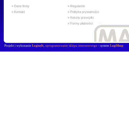
» Dane firmy
» Regulamin
» Kontakt
» Polityka prywatności
» Koszty przesyłki
» Formy płatności
Projekt i wykonanie
Logisoft
,
oprogramowanie sklepu internetowego
- system
LogiShop