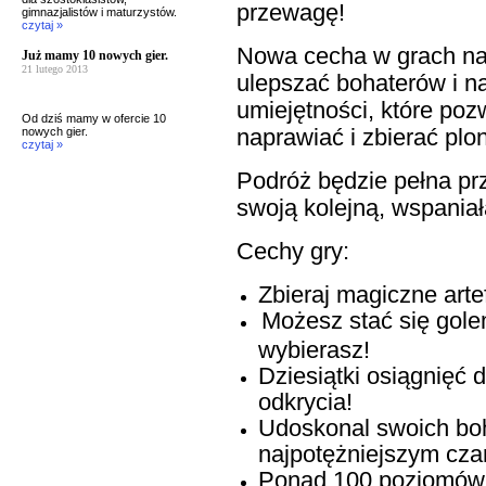
przewagę!
gimnazjalistów i maturzystów.
czytaj »
Nowa cecha w grach na 
Już mamy 10 nowych gier.
21 lutego 2013
ulepszać bohaterów i n
umiejętności, które poz
Od dziś mamy w ofercie 10
naprawiać i zbierać plon
nowych gier.
czytaj »
Podróż będzie pełna pr
swoją kolejną, wspania
Cechy gry:
Zbieraj magiczne arte
Możesz stać się gol
wybierasz!
Dziesiątki osiągnięć 
odkrycia!
Udoskonal swoich boh
najpotężniejszym cza
Ponad 100 poziomów 