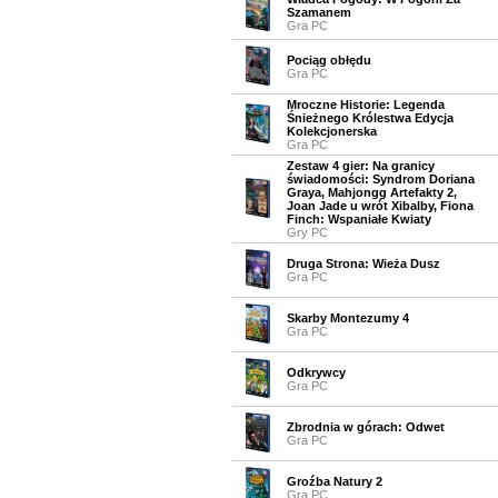
Szamanem
Gra PC
Pociąg obłędu
Gra PC
Mroczne Historie: Legenda
Śnieżnego Królestwa Edycja
Kolekcjonerska
Gra PC
Zestaw 4 gier: Na granicy
świadomości: Syndrom Doriana
Graya, Mahjongg Artefakty 2,
Joan Jade u wrót Xibalby, Fiona
Finch: Wspaniałe Kwiaty
Gry PC
Druga Strona: Wieża Dusz
Gra PC
Skarby Montezumy 4
Gra PC
Odkrywcy
Gra PC
Zbrodnia w górach: Odwet
Gra PC
Groźba Natury 2
Gra PC