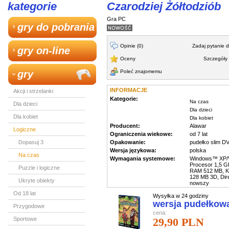
kategorie
Czarodziej Żółtodziób
Gra PC
gry do pobrania
Opinie (0)
Zadaj pytanie 
gry on-line
Oceny
Szczegóły 
gry
Poleć znajomemu
INFORMACJE
Akcji i strzelanki
Kategorie:
Na czas
Dla dzieci
Dla dzieci
Dla kobiet
Dla kobiet
Producent:
Alawar
Logiczne
Ograniczenia wiekowe:
od 7 lat
Dopasuj 3
Opakowanie:
pudełko slim D
Wersja językowa:
polska
Na czas
Wymagania systemowe:
Windows™ XP/Vi
Procesor 1,5 G
Puzzle i logiczne
RAM 512 MB, Ka
128 MB 3D, Dir
Ukryte obiekty
nowszy
Od 18 lat
Wysyłka w 24 godziny
wersja pudełkow
Przygodowe
cena:
Sportowe
29,90 PLN