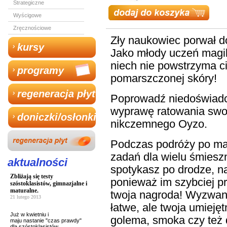
Strategiczne
Wyścigowe
Zręcznościowe
Zły naukowiec porwał do
kursy
Jako młody uczeń magik
niech nie powstrzyma ci
programy
pomarszczonej skóry!
regeneracja płyt
Poprowadź niedoświadc
wyprawę ratowania swoj
doniczki/osłonki
nikczemnego Oyzo.
Podczas podróży po mag
zadań dla wielu śmiesz
aktualności
spotykasz po drodze, na
Zbliżają się testy
ponieważ im szybciej p
szóstoklasistów, gimnazjalne i
maturalne.
twoja nagroda! Wyzwania
21 lutego 2013
łatwe, ale twoja umiej
Już w kwietniu i
golema, smoka czy też 
maju nastanie "czas prawdy"
dla szóstoklasistów,