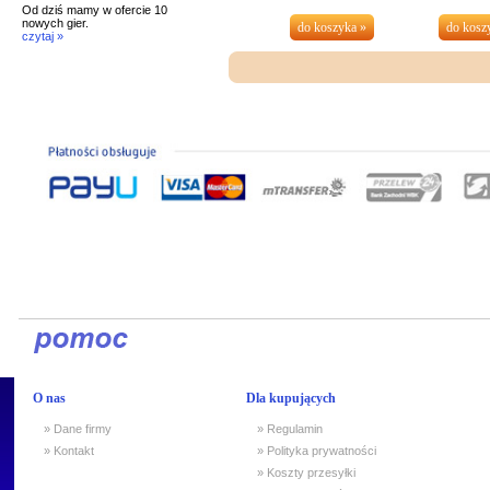
Od dziś mamy w ofercie 10
nowych gier.
czytaj »
O nas
Dla kupujących
» Dane firmy
» Regulamin
» Kontakt
» Polityka prywatności
» Koszty przesyłki