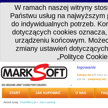
W ramach naszej witryny stosu
Państwu usług na najwyższym 
do indywidualnych potrzeb. Kor
dotyczących cookies oznacza
urządzeniu końcowym. Możec
zmiany ustawień dotyczących
„Polityce Cookie
logowanie
Zaloguj się
jeśli masz już
jeśli nie -
zarejestruj się!
START
JAK KUPOWAĆ
O NAS
FAQ
Jesteś tutaj
:
GramWGry.pl
>
Just Learning
PRZESYŁKA