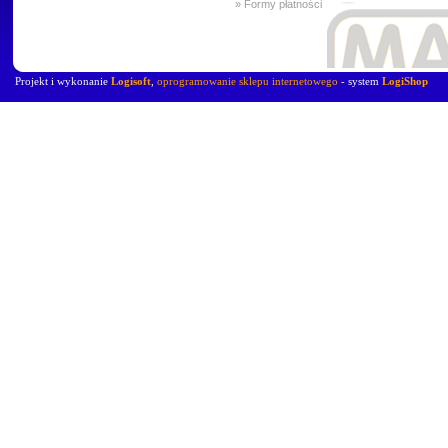
» Formy płatności
Projekt i wykonanie
Logisoft
,
oprogramowanie sklepu internetowego
- system
LogiShop