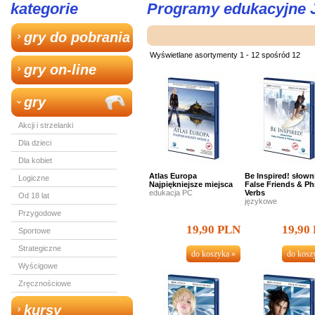
kategorie
Programy edukacyjne J
gry do pobrania
Wyświetlane asortymenty 1 - 12 spośród 12
gry on-line
gry
Akcji i strzelanki
Dla dzieci
Dla kobiet
Atlas Europa
Be Inspired! słow
Logiczne
Najpiękniejsze miejsca
False Friends & Ph
edukacja PC
Verbs
Od 18 lat
językowe
Przygodowe
19,90 PLN
19,90
Sportowe
Strategiczne
Wyścigowe
Zręcznościowe
kursy