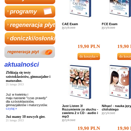
programy
regeneracja płyt
CAE Exam
FCE Exam
językowe
językowe
doniczki/osłonki
19,90 PLN
19,90
aktualności
Zbliżają się testy
szóstoklasistów, gimnazjalne i
maturalne.
21 lutego 2013
Już w kwietniu i
maju nastanie "czas prawdy"
dla szóstoklasistów,
gimnazjalistów i maturzystów.
Just Listen 3!
Nihao! - nauka jęz
czytaj »
Rozumienie ze słuchu -
chińskiego
zawiera 2 x CD - audio i
językowe
Już mamy 10 nowych gier.
mp3
językowe
21 lutego 2013
19,90 PLN
19,90