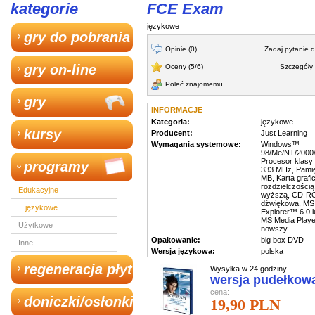
kategorie
FCE Exam
językowe
gry do pobrania
Opinie (0)
Zadaj pytanie 
gry on-line
Oceny (5/6)
Szczegóły 
Poleć znajomemu
gry
INFORMACJE
Kategoria:
językowe
kursy
Producent:
Just Learning
Wymagania systemowe:
Windows™
98/Me/NT/2000/
Procesor klasy
programy
333 MHz, Pami
MB, Karta grafi
rozdzielczością
Edukacyjne
wyższą, CD-RO
dźwiękowa, MS 
językowe
Explorer™ 6.0 
MS Media Playe
Użytkowe
nowszy.
Opakowanie:
big box DVD
Inne
Wersja językowa:
polska
regeneracja płyt
Wysyłka w 24 godziny
wersja pudełkow
cena:
doniczki/osłonki
19,90 PLN