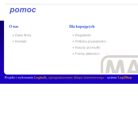
O nas
Dla kupujących
» Dane firmy
» Regulamin
» Kontakt
» Polityka prywatności
» Koszty przesyłki
» Formy płatności
Projekt i wykonanie
Logisoft
,
oprogramowanie sklepu internetowego
- system
LogiShop