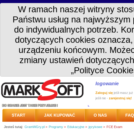
W ramach naszej witryny stosu
Państwu usług na najwyższym 
do indywidualnych potrzeb. Kor
dotyczących cookies oznacza
urządzeniu końcowym. Możec
zmiany ustawień dotyczących
„Polityce Cookie
logowanie
Zaloguj się
jeśli masz już
jeśli nie -
zarejestruj się!
START
JAK KUPOWAĆ
O NAS
FAQ
Jesteś tutaj
:
GramWGry.pl
>
Programy
>
Edukacyjne
>
językowe
>
FCE Exam
PRZESYŁKA