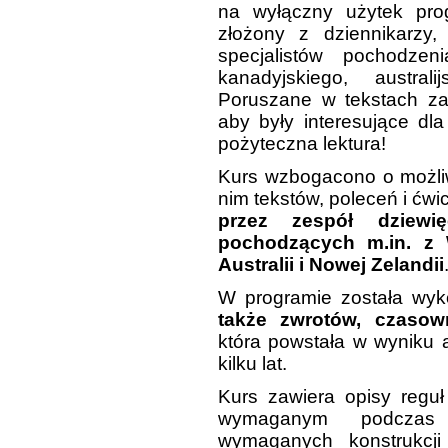
na wyłączny użytek prog
złożony z dziennikarzy,
specjalistów pochodzeni
kanadyjskiego, austral
Poruszane w tekstach za
aby były interesujące dl
pożyteczna lektura!
Kurs wzbogacono o możli
nim tekstów, poleceń i ćwi
przez zespół dziewię
pochodzących m.in.
z 
Australii i Nowej Zelandii
W programie została wy
także zwrotów, czasow
która powstała w wyniku 
kilku lat.
Kurs zawiera opisy reguł
wymaganym podczas
wymaganych konstrukcji