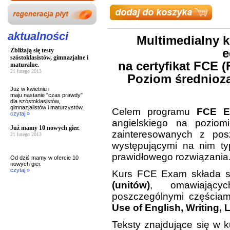
aktualności
Multimedialny 
Zbliżają się testy
e
szóstoklasistów, gimnazjalne i
na certyfikat FCE (F
maturalne.
21 lutego 2013
Poziom średnioz
Już w kwietniu i
maju nastanie "czas prawdy"
dla szóstoklasistów,
gimnazjalistów i maturzystów.
Celem programu
FCE E
czytaj »
angielskiego na poziom
Już mamy 10 nowych gier.
zainteresowanych z po
21 lutego 2013
występującymi na nim ty
prawidłowego rozwiązania
Od dziś mamy w ofercie 10
nowych gier.
czytaj »
Kurs FCE Exam składa 
(unitów)
, omawiający
poszczególnymi częścia
Use of English, Writing, 
Teksty znajdujące się w 