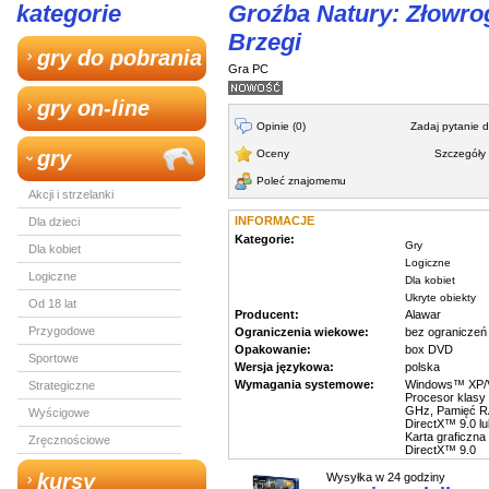
kategorie
Groźba Natury: Złowro
Brzegi
gry do pobrania
Gra PC
gry on-line
Opinie (0)
Zadaj pytanie 
gry
Oceny
Szczegóły 
Poleć znajomemu
Akcji i strzelanki
INFORMACJE
Dla dzieci
Kategorie:
Gry
Dla kobiet
Logiczne
Logiczne
Dla kobiet
Ukryte obiekty
Od 18 lat
Producent:
Alawar
Przygodowe
Ograniczenia wiekowe:
bez ograniczeń
Opakowanie:
box DVD
Sportowe
Wersja językowa:
polska
Wymagania systemowe:
Windows™ XP/Vi
Strategiczne
Procesor klasy
GHz, Pamięć R
Wyścigowe
DirectX™ 9.0 l
Karta graficzna
Zręcznościowe
DirectX™ 9.0
kursy
Wysyłka w 24 godziny