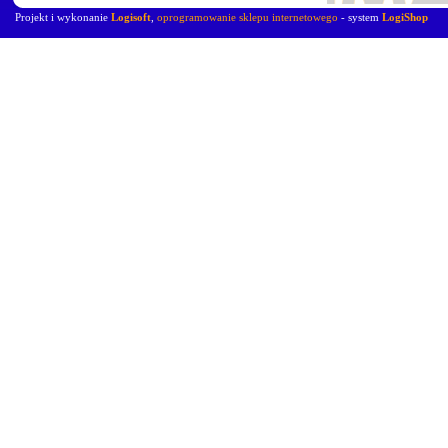
Projekt i wykonanie
Logisoft
,
oprogramowanie sklepu internetowego
- system
LogiShop