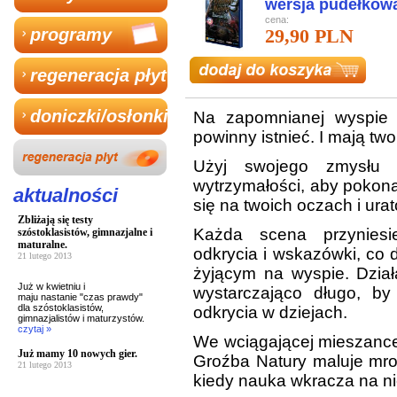
wersja pudełkow
cena:
programy
29,90 PLN
regeneracja płyt
doniczki/osłonki
Na zapomnianej wyspie n
powinny istnieć. I mają twoi
Użyj swojego zmysłu ob
wytrzymałości, aby pokona
aktualności
się na twoich oczach i ur
Zbliżają się testy
Każda scena przyniesi
szóstoklasistów, gimnazjalne i
maturalne.
odkrycia i wskazówki, co
21 lutego 2013
żyjącym na wyspie. Dzia
Już w kwietniu i
wystarczająco długo, by
maju nastanie "czas prawdy"
dla szóstoklasistów,
odkrycia w dziejach.
gimnazjalistów i maturzystów.
czytaj »
We wciągającej mieszance 
Już mamy 10 nowych gier.
Groźba Natury maluje mro
21 lutego 2013
kiedy nauka wkracza na n