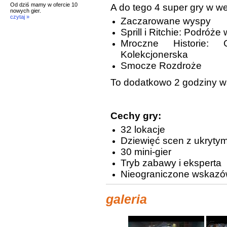
Od dziś mamy w ofercie 10
A do tego 4 super gry w w
nowych gier.
czytaj »
Zaczarowane wyspy
Sprill i Ritchie: Podróże
Mroczne Historie:
Kolekcjonerska
Smocze Rozdroże
To dodatkowo 2 godziny ws
Cechy gry:
32 lokacje
Dziewięć scen z ukrytym
30 mini-gier
Tryb zabawy i eksperta
Nieograniczone wskazó
galeria