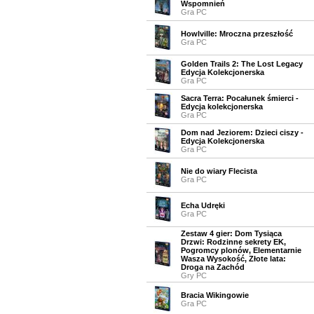
Wspomnień
Gra PC
Howlville: Mroczna przeszłość
Gra PC
Golden Trails 2: The Lost Legacy
Edycja Kolekcjonerska
Gra PC
Sacra Terra: Pocałunek śmierci -
Edycja kolekcjonerska
Gra PC
Dom nad Jeziorem: Dzieci ciszy -
Edycja Kolekcjonerska
Gra PC
Nie do wiary Flecista
Gra PC
Echa Udręki
Gra PC
Zestaw 4 gier: Dom Tysiąca
Drzwi: Rodzinne sekrety EK,
Pogromcy plonów, Elementarnie
Wasza Wysokość, Złote lata:
Droga na Zachód
Gry PC
Bracia Wikingowie
Gra PC