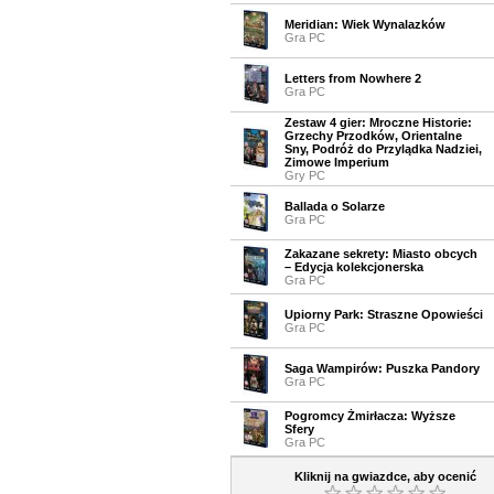
Meridian: Wiek Wynalazków
Gra PC
Letters from Nowhere 2
Gra PC
Zestaw 4 gier: Mroczne Historie:
Grzechy Przodków, Orientalne
Sny, Podróż do Przylądka Nadziei,
Zimowe Imperium
Gry PC
Ballada o Solarze
Gra PC
Zakazane sekrety: Miasto obcych
– Edycja kolekcjonerska
Gra PC
Upiorny Park: Straszne Opowieści
Gra PC
Saga Wampirów: Puszka Pandory
Gra PC
Pogromcy Żmirłacza: Wyższe
Sfery
Gra PC
Kliknij na gwiazdce, aby ocenić