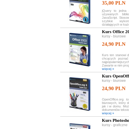
35,00 PLN
jQuery to jedna z
używanych bibli
JavaScript. Stoso
szybkie wykon
działających w każd
Kurs Office 20
kursy - biurowe
24,90 PLN
Kurs ten stanowi d
chcących poznać
najpopularniejszy
Zawarte w nim prog
więcej »
Kurs OpenOffi
kursy - biurowe
24,90 PLN
OpenOffice.org 
biurowych, który 
jak i w domu. Mo
dokumentów teksto
więcej »
Kurs Photosh
kursy - graficzne