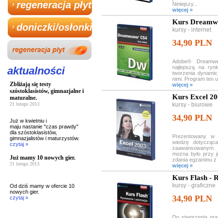
regeneracja płyt
Niniejszy...
więcej »
Kurs Dreamw
doniczki/osłonki
kursy - internet
34,90 PLN
Adobe® Dreamwea
najlepszą na rynk
aktualności
tworzenia dynamic
nimi. Program ten 
Zbliżają się testy
więcej »
szóstoklasistów, gimnazjalne i
Kurs Excel 2
maturalne.
21 lutego 2013
kursy - biurowe
34,90 PLN
Już w kwietniu i
maju nastanie "czas prawdy"
dla szóstoklasistów,
Prezentowany w 
gimnazjalistów i maturzystów.
wiedzę dotycząc
czytaj »
zaawansowanym. K
można było przy 
Już mamy 10 nowych gier.
zdania egzaminu z 
21 lutego 2013
więcej »
Kurs Flash - 
kursy - graficzne
Od dziś mamy w ofercie 10
nowych gier.
34,90 PLN
czytaj »
Do stworzenia graf