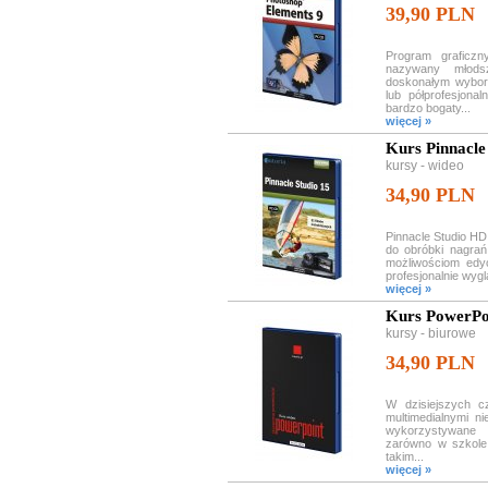
39,90 PLN
Program graficz
nazywany młods
doskonałym wybor
lub półprofesjonal
bardzo bogaty...
więcej »
Kurs Pinnacle
kursy - wideo
34,90 PLN
Pinnacle Studio HD
do obróbki nagrań
możliwościom ed
profesjonalnie wyg
więcej »
Kurs PowerPoi
kursy - biurowe
34,90 PLN
W dzisiejszych c
multimedialnymi 
wykorzystywane 
zarówno w szkole,
takim...
więcej »