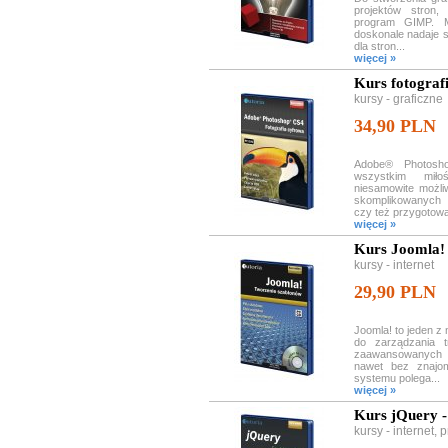
projektów stron
program GIMP. M
doskonale nadaje s
dla stron...
więcej »
Kurs fotograf
kursy - graficzne
34,90 PLN
Adobe® Photosh
wszystkim miło
niesamowite możli
skomplikowanych 
czy też przygotowa
więcej »
Kurs Joomla! 
kursy - internet
29,90 PLN
Joomla! to jeden 
do zarządzania t
zaawansowanych 
nawet bez znajo
systemu polega...
więcej »
Kurs jQuery -
kursy - internet