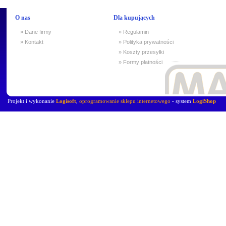
O nas
Dla kupujących
» Dane firmy
» Regulamin
» Kontakt
» Polityka prywatności
» Koszty przesyłki
» Formy płatności
Projekt i wykonanie
Logisoft
,
oprogramowanie sklepu internetowego
- system
LogiShop