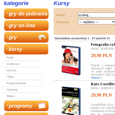
kategorie
Kursy
gry do pobrania
Nazwa
Producent
gry on-line
gry
Wyświetlane asortymenty 1 - 14 spośród 14
Fotografia cy
kursy
kursy - graficzne
29,90 PLN
Audio
Graficzne
Powrót z wakacj
ciekawych zdjęć, a
Internet
ze zdjęć wydruko
edytować? Jeśli zada
Office
więcej »
Programowanie
Kurs CorelDra
kursy - graficzne
Systemy
29,90 PLN
Wideo
programy
CorelDRAW X4 to n
pakietu do obróbk
spotykamy w firma
jest do tworzenia