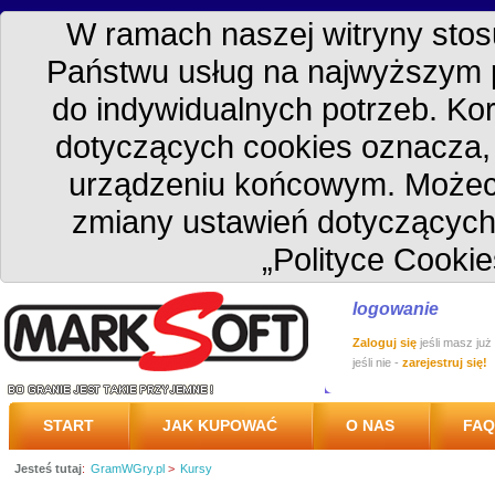
W ramach naszej witryny stosu
Państwu usług na najwyższym 
do indywidualnych potrzeb. Kor
dotyczących cookies oznacza
urządzeniu końcowym. Możec
zmiany ustawień dotyczących
„Polityce Cookie
logowanie
Zaloguj się
jeśli masz już
jeśli nie -
zarejestruj się!
START
JAK KUPOWAĆ
O NAS
FAQ
Jesteś tutaj
:
GramWGry.pl
>
Kursy
PRZESYŁKA