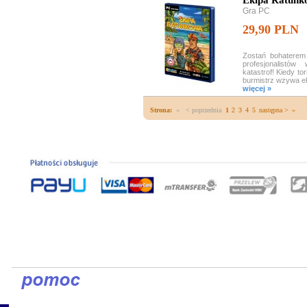
Ekipa Ratunk
Gra PC
29,90 PLN
Zostań bohaterem
profesjonalistó
katastrof! Kiedy t
burmistrz wzywa ek
więcej »
Strona:
«
< poprzednia
1
2
3
4
5
następna >
»