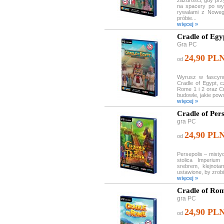
zazdrości, gdy pr
na spacery po wy
rywalami z Noweg
próbie...
więcej »
Cradle of Egy
Gra PC
24,90 PL
od
Wyrusz w fascynu
Cradle of Egypt, c
Rome 1 i 2 oraz Cr
budowle, jakie pows
więcej »
Cradle of Pers
gra PC
24,90 PL
od
Persepolis – misty
stolica Imperiu
srebrem, klejnota
ustawione, by zrobi
więcej »
Cradle of Ro
gra PC
24,90 PL
od