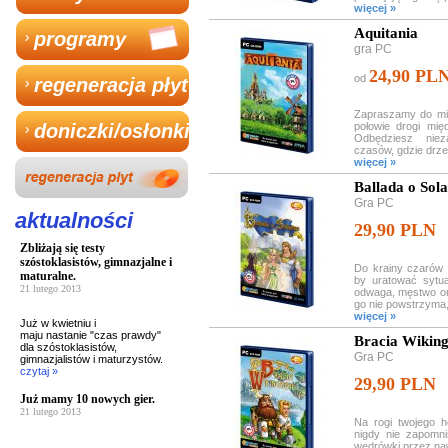
więcej »
Aquitania
programy
gra PC
24,90 PL
od
regeneracja płyt
Zapraszamy do mity
doniczki/osłonki
połowie drogi mi
Odbędziesz nie
czasów, gdzie drze
więcej »
Ballada o Sol
Gra PC
aktualności
29,90 PLN
Zbliżają się testy
szóstoklasistów, gimnazjalne i
Do krainy czarów 
maturalne.
by uratować sytua
21 lutego 2013
odwaga, męstwo or
go nie powstrzyma, ż
więcej »
Już w kwietniu i
maju nastanie "czas prawdy"
Bracia Wikin
dla szóstoklasistów,
Gra PC
gimnazjalistów i maturzystów.
czytaj »
29,90 PLN
Już mamy 10 nowych gier.
21 lutego 2013
Na rogi twojego 
nigdy nie zapomn
wędrówki przez na