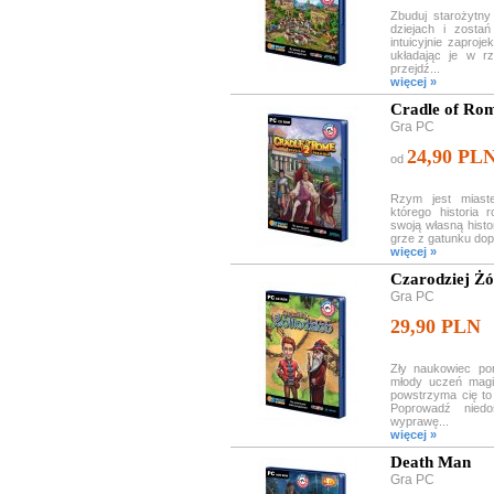
Zbuduj starożytny
dziejach i zosta
intuicyjnie zaproj
układając je w r
przejdź...
więcej »
Cradle of Ro
Gra PC
24,90 PL
od
Rzym jest miast
którego historia 
swoją własną histo
grze z gatunku dopa
więcej »
Czarodziej Żó
Gra PC
29,90 PLN
Zły naukowiec por
młody uczeń magi
powstrzyma cię to
Poprowadź niedo
wyprawę...
więcej »
Death Man
Gra PC