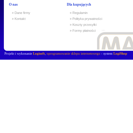
O nas
Dla kupujących
» Dane firmy
» Regulamin
» Kontakt
» Polityka prywatności
» Koszty przesyłki
» Formy płatności
Projekt i wykonanie
Logisoft
,
oprogramowanie sklepu internetowego
- system
LogiShop