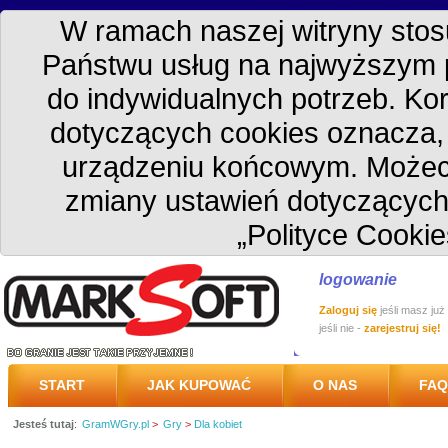
W ramach naszej witryny stosu
Państwu usług na najwyższym 
do indywidualnych potrzeb. Kor
dotyczących cookies oznacza
urządzeniu końcowym. Możec
zmiany ustawień dotyczących
„Polityce Cookie
logowanie
Zaloguj się
jeśli masz już
jeśli nie -
zarejestruj się!
START
JAK KUPOWAĆ
O NAS
FAQ
Jesteś tutaj
:
GramWGry.pl
>
Gry
>
Dla kobiet
PRZESYŁKA