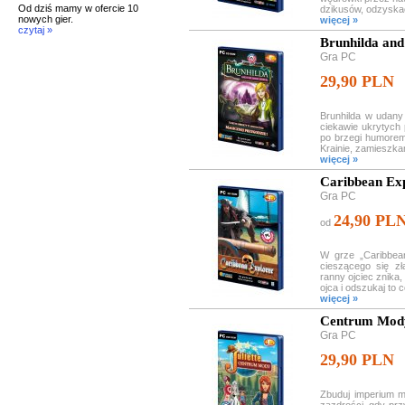
Od dziś mamy w ofercie 10
dzikusów, odzyskać 
nowych gier.
więcej »
czytaj »
Brunhilda and
Gra PC
29,90 PLN
Brunhilda w udany
ciekawie ukrytych
po brzegi humorem 
Krainie, zamieszkan
więcej »
Caribbean Ex
Gra PC
24,90 PL
od
W grze „Caribbean
cieszącego się złą
ranny ojciec znika,
ojca i odszukaj to c
więcej »
Centrum Mody
Gra PC
29,90 PLN
Zbuduj imperium mo