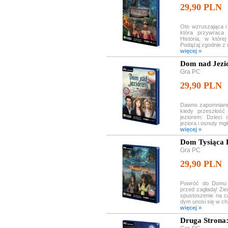
29,90 PLN
Oto wzruszająca i 
która przywraca 
Historia, w któr
Podążaj zgodnie z 
więcej »
Dom nad Jezio
Gra PC
29,90 PLN
Dawno zapomniane
kiedy przeszłoś
jeziorem: Dzieci
jeziora i osnuty mgł
więcej »
Dom Tysiąca D
Gra PC
29,90 PLN
Powróć do Domu 
przed zagładą! Zie
spustoszenie na ca
dym unosi się w ch
więcej »
Druga Strona