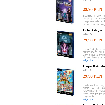
Gra PC
29,90 PLN
Beatrice i Lily 
skrywają mroczny
magiczną wieżę, k
Jedna z sióstr prag
Echa Udręki
Gra PC
29,90 PLN
Echa Udręki wyzn
fabuły gry, w które
dawno postanowił
ukryte obiekty prze
więcej »
Ekipa Ratunk
Gra PC
29,90 PLN
Kiedy wydarza się
akcji! W tej ek
ratownikami, któ
nowe wyspy po pr
trzęsienia...
więcej »