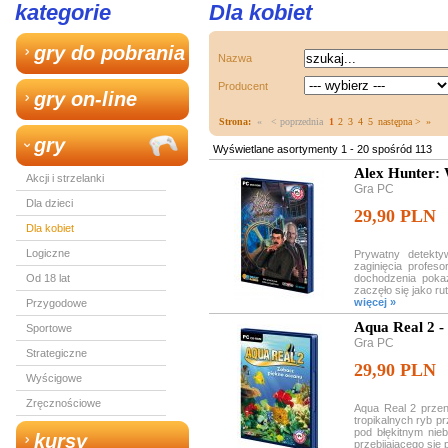
kategorie
Dla kobiet
gry do pobrania
Nazwa
Producent
gry on-line
Strona:
«
< poprzednia
1
2
3
4
5
następna >
»
gry
Wyświetlane asortymenty 1 - 20 spośród 113
Alex Hunter:
Akcji i strzelanki
Gra PC
Dla dzieci
29,90 PLN
Dla kobiet
Logiczne
Prywatny detekty
zaginięcia profeso
Od 18 lat
dochodzenia pokaz
zaczęło się jako ru
więcej »
Przygodowe
Aqua Real 2 -
Sportowe
Gra PC
Strategiczne
29,90 PLN
Wyścigowe
Zręcznościowe
Aqua Real 2 przen
tropikalnych ryb p
pod błękitnym nie
kursy
przebijającego się 