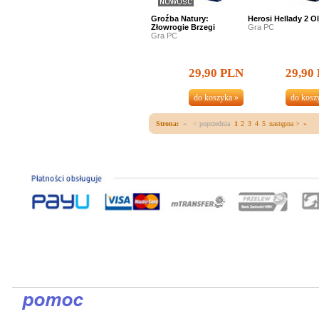
Groźba Natury:
Herosi Hellady 2 O
Złowrogie Brzegi
Gra PC
Gra PC
29,90 PLN
29,90
Strona:
«
< poprzednia
1
2
3
4
5
następna >
»