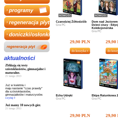
programy
regeneracja płyt
Czarodziej Żółtodziób
Dom nad Jeziorem
Gra PC
Dzieci ciszy - Edyc
Kolekcjonerska
Gra PC
doniczki/osłonki
29,90 PLN
29,90
aktualności
Zbliżają się testy
szóstoklasistów, gimnazjalne i
maturalne.
21 lutego 2013
Już w kwietniu i
maju nastanie "czas prawdy"
dla szóstoklasistów,
gimnazjalistów i maturzystów.
Echa Udręki
Ekipa Ratunkowa 
czytaj »
Gra PC
Gra PC
Już mamy 10 nowych gier.
21 lutego 2013
29,90 PLN
29,90