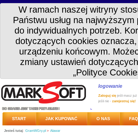
W ramach naszej witryny stosu
Państwu usług na najwyższym 
do indywidualnych potrzeb. Kor
dotyczących cookies oznacza
urządzeniu końcowym. Możec
zmiany ustawień dotyczących
„Polityce Cookie
logowanie
Zaloguj się
jeśli masz już
jeśli nie -
zarejestruj się!
START
JAK KUPOWAĆ
O NAS
FAQ
Jesteś tutaj
:
GramWGry.pl
>
Alawar
PRZESYŁKA