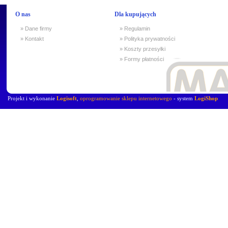
O nas
Dla kupujących
» Dane firmy
» Regulamin
» Kontakt
» Polityka prywatności
» Koszty przesyłki
» Formy płatności
Projekt i wykonanie
Logisoft
,
oprogramowanie sklepu internetowego
- system
LogiShop