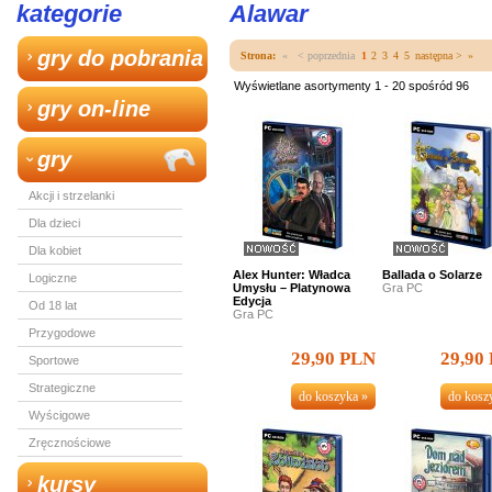
kategorie
Alawar
gry do pobrania
Strona:
«
< poprzednia
1
2
3
4
5
następna >
»
Wyświetlane asortymenty 1 - 20 spośród 96
gry on-line
gry
Akcji i strzelanki
Dla dzieci
Dla kobiet
Alex Hunter: Władca
Ballada o Solarze
Logiczne
Umysłu – Platynowa
Gra PC
Edycja
Od 18 lat
Gra PC
Przygodowe
29,90 PLN
29,90
Sportowe
Strategiczne
Wyścigowe
Zręcznościowe
kursy