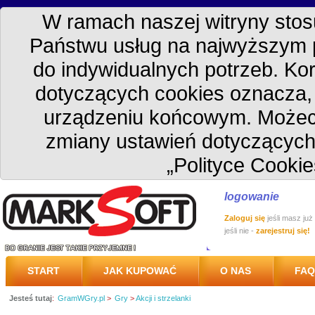
W ramach naszej witryny stosu
Państwu usług na najwyższym 
do indywidualnych potrzeb. Kor
dotyczących cookies oznacza
urządzeniu końcowym. Możec
zmiany ustawień dotyczących
„Polityce Cookie
logowanie
Zaloguj się
jeśli masz już
jeśli nie -
zarejestruj się!
START
JAK KUPOWAĆ
O NAS
FAQ
Jesteś tutaj
:
GramWGry.pl
>
Gry
>
Akcji i strzelanki
PRZESYŁKA