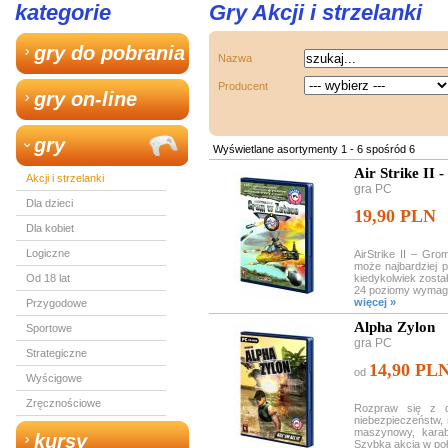
kategorie
Gry Akcji i strzelanki
gry do pobrania
Nazwa
Producent
gry on-line
gry
Wyświetlane asortymenty 1 - 6 spośród 6
Air Strike II
Akcji i strzelanki
gra PC
Dla dzieci
19,90 PLN
Dla kobiet
Logiczne
AirStrike II – Gr
może najbardziej p
Od 18 lat
kiedykolwiek zosta
24 poziomy wymaga
więcej »
Przygodowe
Alpha Zylon
Sportowe
gra PC
Strategiczne
14,90 PL
od
Wyścigowe
Zręcznościowe
Rozpraw się z d
niebezpieczeństw, 
maszynowy, karabi
kursy
Szybka akcja w połą