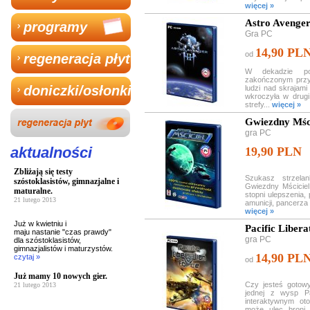
więcej »
Astro Avenger
programy
Gra PC
14,90 PL
od
regeneracja płyt
W dekadzie po 
zakończonym przy
doniczki/osłonki
ludzi nad skrajam
wkroczyła w drugi
strefy...
więcej »
Gwiezdny Mści
gra PC
aktualności
19,90 PLN
Zbliżają się testy
Szukasz strzela
szóstoklasistów, gimnazjalne i
Gwiezdny Mściciel
maturalne.
stopni ulepszenia,
21 lutego 2013
amunicji, pancerza 
więcej »
Już w kwietniu i
Pacific Libera
maju nastanie "czas prawdy"
gra PC
dla szóstoklasistów,
gimnazjalistów i maturzystów.
14,90 PL
czytaj »
od
Już mamy 10 nowych gier.
Czy jesteś gotowy
21 lutego 2013
jednej z wysp P
interaktywnym ot
może ulec broni 