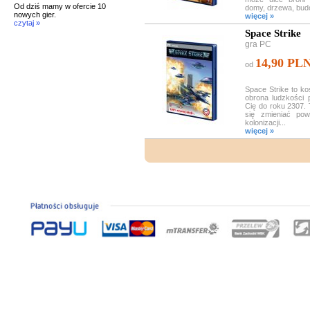
Od dziś mamy w ofercie 10
domy, drzewa, budo
nowych gier.
więcej »
czytaj »
Space Strike
gra PC
14,90 PL
od
Space Strike to ko
obrona ludzkości
Cię do roku 2307. 
się zmieniać pow
kolonizacji...
więcej »