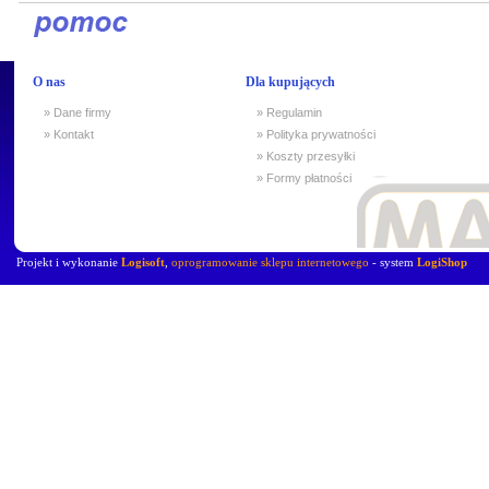
O nas
Dla kupujących
» Dane firmy
» Regulamin
» Kontakt
» Polityka prywatności
» Koszty przesyłki
» Formy płatności
Projekt i wykonanie
Logisoft
,
oprogramowanie sklepu internetowego
- system
LogiShop